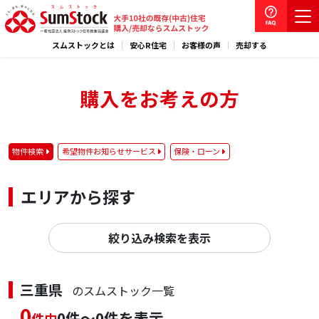
スムストックとは
安心R住宅
お客様の声
売却する
購入をお考えの方
物件検索
希望物件お知らせサービス
保険・ローン
エリアから探す
絞り込み検索を表示
三重県
のスムストック一覧
0
0件～0件を表示
件中