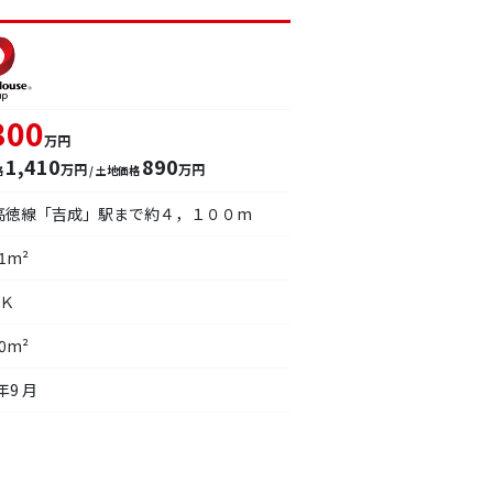
300
万円
1,410
890
万円
万円
格
/ 土地価格
高徳線「吉成」駅まで約４，１００m
21m²
ＤＫ
30m²
年9 月