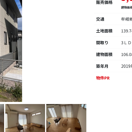
販売価格
建物価
交通
牟岐
土地面積
139.
間取り
3ＬＤ
建物面積
106.
築年月
2019
物件PR