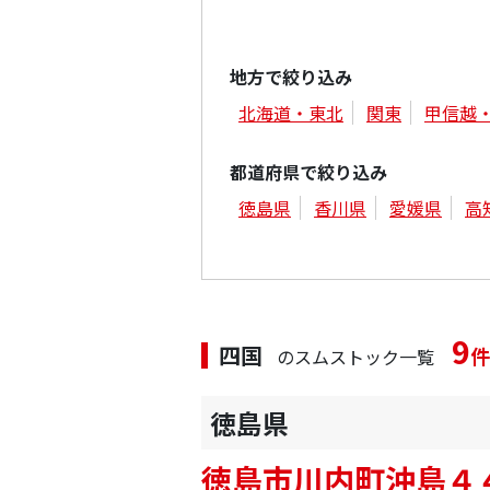
地方で絞り込み
北海道・東北
関東
甲信越
都道府県で絞り込み
徳島県
香川県
愛媛県
高
9
四国
件
のスムストック一覧
徳島県
徳島市川内町沖島４