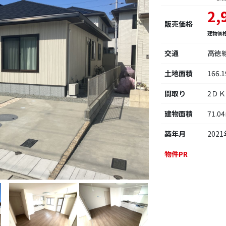
2,
販売価格
建物価
交通
高徳
土地面積
166.
間取り
2ＤＫ
建物面積
71.0
築年月
2021
物件PR