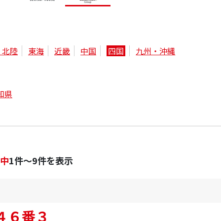
・北陸
東海
近畿
中国
四国
九州・沖縄
知県
中
1件～9件を表示
４６番３