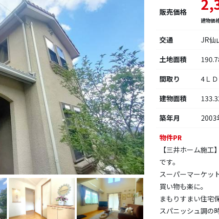
2,
販売価格
建物価
交通
JR
土地面積
190.
間取り
4Ｌ
建物面積
133.
築年月
2003
物件PR
【三井ホーム施工
です。
スーパーマーケッ
買い物も楽に。
まもりすまい住宅
スパニッシュ調の