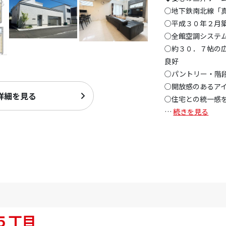
○地下鉄南北線「
○平成３０年２月
○全館空調システ
○約３０．７帖の
良好
○パントリー・階
○開放感のあるア
詳細を見る
○住宅との統一感
…
続きを見る
５丁目