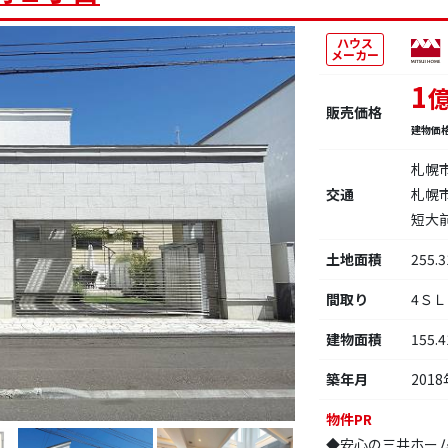
ハウス
メーカー
1
販売価格
建物価
札幌
交通
札幌
短大
土地面積
255.
間取り
4Ｓ
建物面積
155.
築年月
2018
物件PR
◆安心の三井ホーム