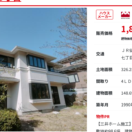
ハウス
メーカー
1,
販売価格
建物価
ＪＲ
交通
七丁
土地面積
326.
間取り
4Ｌ
建物面積
148.
築年月
1990
物件PR
【三井ホーム施工
敷地約98.6坪、建