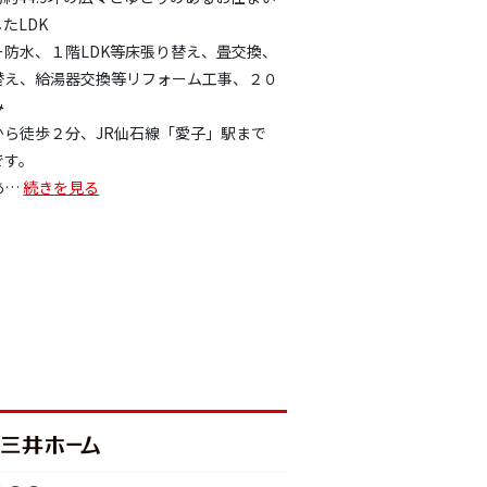
したLDK
防水、１階LDK等床張り替え、畳交換、
替え、給湯器交換等リフォーム工事、２０
み
から徒歩２分、JR仙石線「愛子」駅まで
です。
あ
…
続きを見る