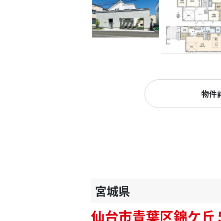
物件
宮城県
仙台市青葉区錦ケ丘