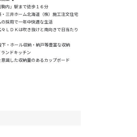
真駒内」駅まで徒歩１６分
築・三井ホーム北海道（株）施工注文住宅
ムの採用で一年中快適な生活
広々ＬＤＫは吹き抜けと南向きで日当たり
段下・ホール収納・納戸等豊富な収納
イランドキッチン
を意識した収納量のあるカップボード