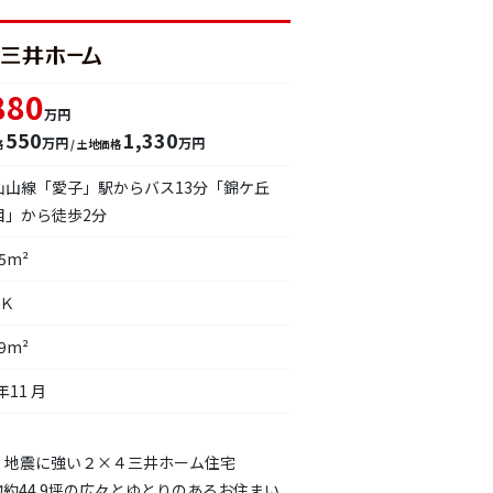
880
万円
550
1,330
万円
万円
格
/ 土地価格
仙山線「愛子」駅からバス13分「錦ケ丘
目」から徒歩2分
25m²
ＤＫ
69m²
年11 月
】地震に強い２×４三井ホーム住宅
物約44.9坪の広々とゆとりのあるお住まい