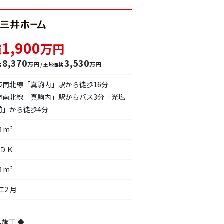
1,900
億
万円
8,370
3,530
万円
万円
格
/ 土地価格
市南北線「真駒内」駅から徒歩16分
市南北線「真駒内」駅からバス3分「光塩
前」から徒歩4分
31m²
ＬＤＫ
41m²
年2 月
施工 ◆