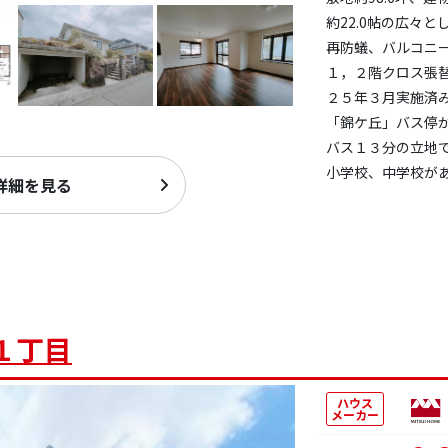
約22.0帖の広々と
再防蟻、バルコニー
１，２階クロス張
２５年３月実施済
「錦ケ丘」バス停
バス１３分の立地
小学校、中学校が
詳細を見る
１丁目
ハウス
メーカー