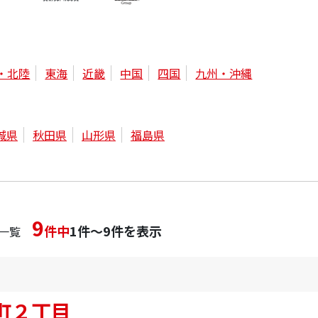
・北陸
東海
近畿
中国
四国
九州・沖縄
城県
秋田県
山形県
福島県
9
件中
1件～9件を表示
一覧
町２丁目