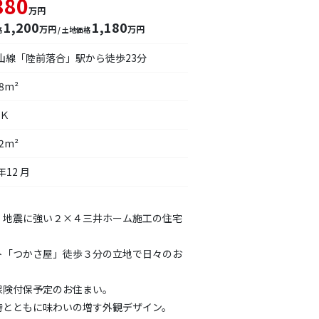
380
万円
1,200
1,180
万円
万円
格
/ 土地価格
仙山線「陸前落合」駅から徒歩23分
78m²
ＤＫ
32m²
年12 月
】地震に強い２×４三井ホーム施工の住宅
ト「つかさ屋」徒歩３分の立地で日々のお
保険付保予定のお住まい。
時とともに味わいの増す外観デザイン。