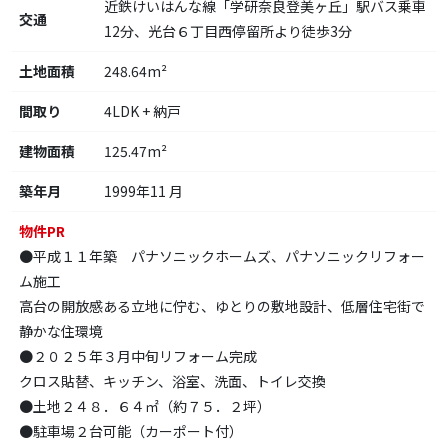
近鉄けいはんな線「学研奈良登美ヶ丘」駅バス乗車
交通
12分、光台６丁目西停留所より徒歩3分
土地面積
248.64m²
間取り
4LDK + 納戸
建物面積
125.47m²
築年月
1999年11 月
物件PR
●平成１１年築 パナソニックホームズ、パナソニックリフォー
ム施工
高台の開放感ある立地に佇む、ゆとりの敷地設計、低層住宅街で
静かな住環境
●２０２５年３月中旬リフォーム完成
クロス貼替、キッチン、浴室、洗面、トイレ交換
●土地２４８．６４㎡（約７５．２坪）
●駐車場２台可能（カーポート付）