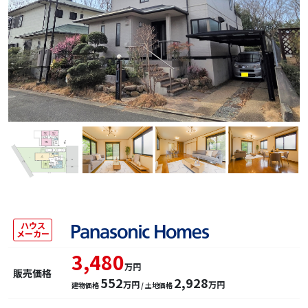
ハウス
メーカー
3,480
万円
販売価格
552
2,928
万円
万円
建物価格
/ 土地価格