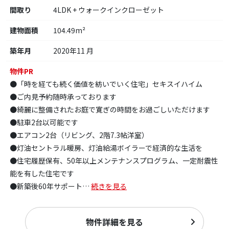
間取り
4LDK + ウォークインクローゼット
建物面積
104.49m²
築年月
2020年11 月
物件PR
●「時を経ても続く価値を紡いでいく住宅」セキスイハイム
●ご内見予約随時承っております
●綺麗に整備されたお庭で寛ぎの時間をお過ごしいただけます
●駐車2台以可能です
●エアコン2台（リビング、2階7.3帖洋室）
●灯油セントラル暖房、灯油給湯ボイラーで経済的な生活を
●住宅履歴保有、50年以上メンテナンスプログラム、一定耐震性
能を有した住宅です
●新築後60年サポート
…
続きを見る
物件詳細を見る