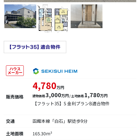
ハウス
メーカー
4,780
万円
3,000
1,780
万円
万円
販売価格
建物価格
/ 土地価格
【フラット35】S 金利プランB適合物件
交通
函館本線「白石」駅徒歩9分
土地面積
165.30m²