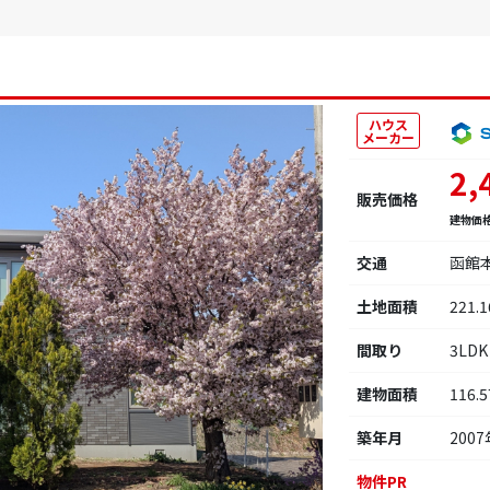
ハウス
メーカー
2,
販売価格
建物価
交通
函館
土地面積
221.
間取り
3LDK
建物面積
116.
築年月
2007
物件PR