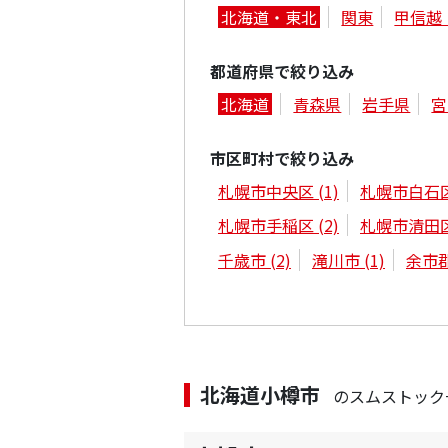
北海道・東北
関東
甲信越
都道府県で絞り込み
北海道
青森県
岩手県
宮
市区町村で絞り込み
札幌市中央区
(1)
札幌市白石
札幌市手稲区
(2)
札幌市清田
千歳市
(2)
滝川市
(1)
余市
北海道小樽市
のスムストック