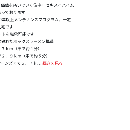
く価値を紡いでいく住宅」セキスイハイム
承っております
50年以上メンテナンスプログラム、一定
住宅です
ートを継承可能です
に優れたボックスラーメン構造
．７ｋｍ（車で約４分）
で２．９ｋｍ（車で約５分）
オーンズまで５．７ｋ
…
続きを見る