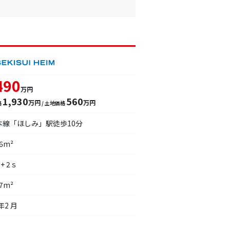
490
万円
1,930
560
万円
万円
格
/ 土地価格
本線「ほしみ」駅徒歩10分
16m²
 + 2ｓ
57m²
年2 月