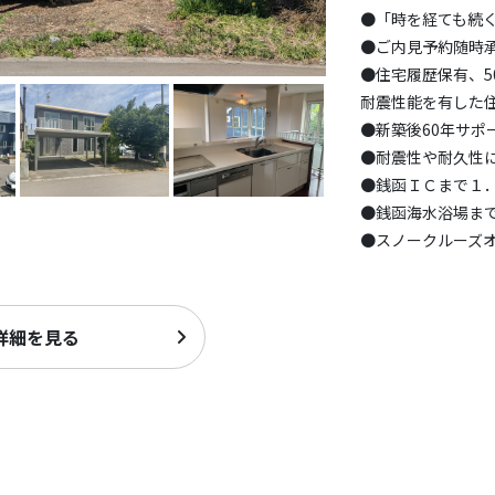
●「時を経ても続
●ご内見予約随時
●住宅履歴保有、
耐震性能を有した
●新築後60年サポ
●耐震性や耐久性
●銭函ＩＣまで１
●銭函海水浴場ま
●スノークルーズ
詳細を見る