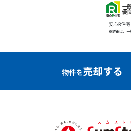
安心R住
※詳細は、一
売却する
物件を