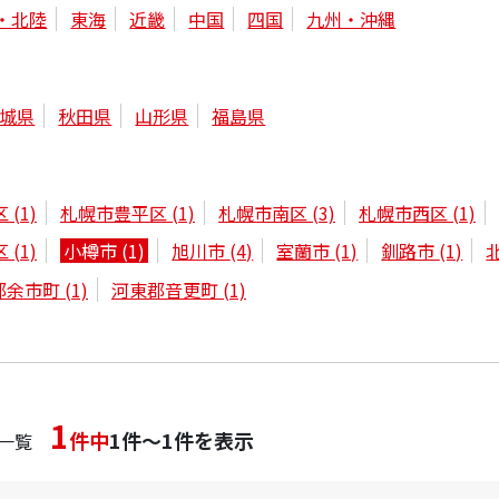
・北陸
東海
近畿
中国
四国
九州・沖縄
城県
秋田県
山形県
福島県
区
(1)
札幌市豊平区
(1)
札幌市南区
(3)
札幌市西区
(1)
区
(1)
小樽市
(1)
旭川市
(4)
室蘭市
(1)
釧路市
(1)
郡余市町
(1)
河東郡音更町
(1)
1
件中
1件～1件を表示
一覧