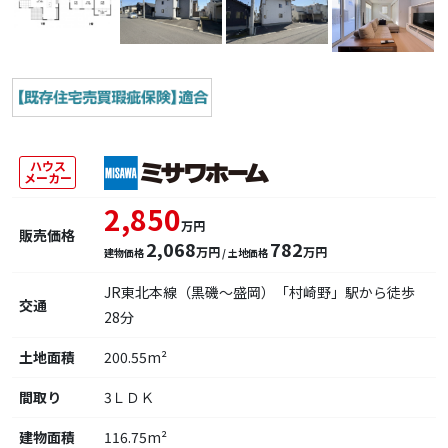
ハウス
メーカー
2,850
万円
販売価格
2,068
782
万円
万円
建物価格
/ 土地価格
JR東北本線（黒磯～盛岡）「村崎野」駅から徒歩
交通
28分
土地面積
200.55m²
間取り
3ＬＤＫ
建物面積
116.75m²