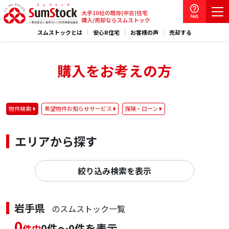
スムストックとは
安心R住宅
お客様の声
売却する
購入をお考えの方
物件検索
希望物件お知らせサービス
保険・ローン
エリアから探す
絞り込み検索を表示
岩手県
のスムストック一覧
0
0件～0件を表示
件中