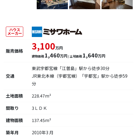
ハウス
メーカー
3,100
万円
販売価格
1,460
1,640
万円
万円
建物価格
/ 土地価格
東武宇都宮線「江曽島」駅から徒歩30分
交通
JR東北本線（宇都宮線）「宇都宮」駅から徒歩59
分
土地面積
228.47m²
間取り
3ＬＤＫ
建物面積
137.45m²
築年月
2010年3 月