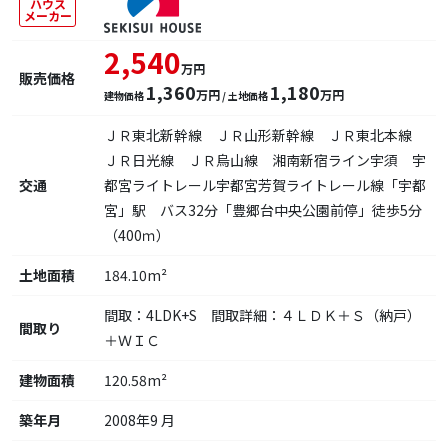
ハウス
メーカー
2,540
万円
販売価格
1,360
1,180
万円
万円
建物価格
/ 土地価格
ＪＲ東北新幹線 ＪＲ山形新幹線 ＪＲ東北本線
ＪＲ日光線 ＪＲ烏山線 湘南新宿ライン宇須 宇
交通
都宮ライトレール宇都宮芳賀ライトレール線「宇都
宮」駅 バス32分「豊郷台中央公園前停」徒歩5分
（400ｍ）
土地面積
184.10m²
間取：4LDK+S 間取詳細：４ＬＤＫ＋Ｓ（納戸）
間取り
＋ＷＩＣ
建物面積
120.58m²
築年月
2008年9 月