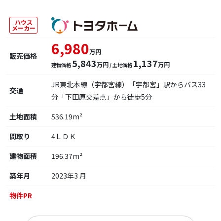
ハウス
メーカー
6,980
万円
販売価格
5,843
1,137
万円
万円
建物価格
/ 土地価格
JR東北本線（宇都宮線）「宇都宮」駅からバス33
交通
分「下田原交差点」から徒歩5分
土地面積
536.19m²
間取り
4ＬＤＫ
建物面積
196.37m²
築年月
2023年3 月
物件PR