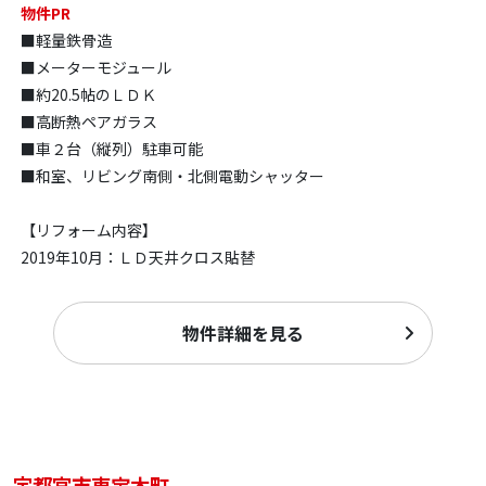
物件PR
■軽量鉄骨造
■メーターモジュール
■約20.5帖のＬＤＫ
■高断熱ペアガラス
■車２台（縦列）駐車可能
■和室、リビング南側・北側電動シャッター
【リフォーム内容】
2019年10月：ＬＤ天井クロス貼替
物件詳細を見る
宇都宮市東宝木町