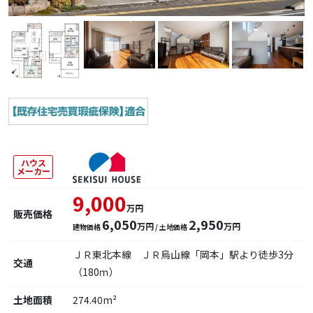
ハウス
メーカー
9,000
万円
販売価格
6,050
2,950
万円
万円
建物価格
/ 土地価格
ＪＲ東北本線 ＪＲ烏山線「岡本」駅より徒歩3分
交通
（180ｍ）
土地面積
274.40m²