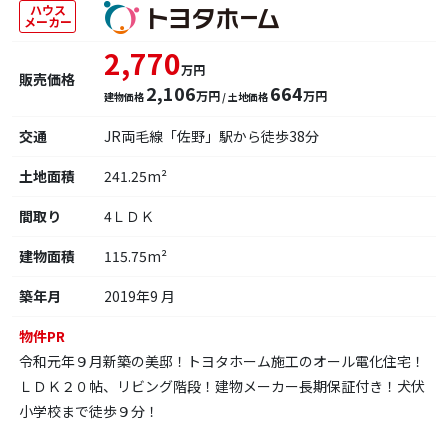
ハウス
メーカー
2,770
万円
販売価格
2,106
664
万円
万円
建物価格
/ 土地価格
交通
JR両毛線「佐野」駅から徒歩38分
土地面積
241.25m²
間取り
4ＬＤＫ
建物面積
115.75m²
築年月
2019年9 月
物件PR
令和元年９月新築の美邸！トヨタホーム施工のオール電化住宅！
ＬＤＫ２０帖、リビング階段！建物メーカー長期保証付き！犬伏
小学校まで徒歩９分！