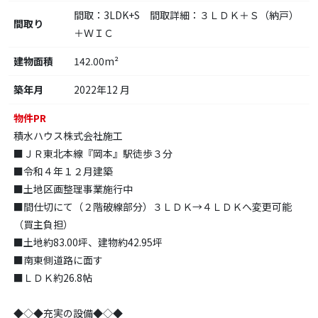
間取：3LDK+S 間取詳細：３ＬＤＫ＋Ｓ（納戸）
間取り
＋ＷＩＣ
建物面積
142.00m²
築年月
2022年12 月
物件PR
積水ハウス株式会社施工
■ＪＲ東北本線『岡本』駅徒歩３分
■令和４年１２月建築
■土地区画整理事業施行中
■間仕切にて（２階破線部分）３ＬＤＫ→４ＬＤＫへ変更可能
（買主負担）
■土地約83.00坪、建物約42.95坪
■南東側道路に面す
■ＬＤＫ約26.8帖
◆◇◆充実の設備◆◇◆