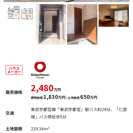
ハウス
メーカー
2,480
万円
販売価格
1,830
650
万円
万円
建物価格
/ 土地価格
東武宇都宮線「東武宇都宮」駅バス約24分、「仁良
交通
塚」バス停徒歩5分
土地面積
229.34m²