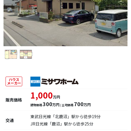
ハウス
メーカー
1,000
万円
販売価格
300
700
万円
万円
建物価格
/ 土地価格
東武日光線「北鹿沼」駅から徒歩19分
交通
JR日光線「鹿沼」駅から徒歩25分