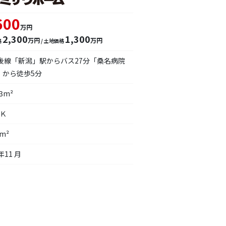
600
万円
2,300
1,300
万円
万円
格
/ 土地価格
越後線「新潟」駅からバス27分「桑名病院
」から徒歩5分
83m²
ＤＫ
1m²
年11 月