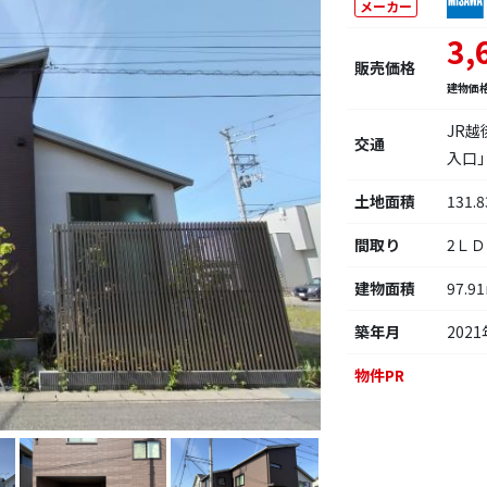
メーカー
3,
販売価格
建物価
JR
交通
入口
土地面積
131.
間取り
2Ｌ
建物面積
97.9
築年月
2021
物件PR