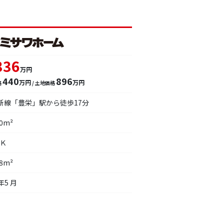
336
万円
440
896
万円
万円
格
/ 土地価格
白新線「豊栄」駅から徒歩17分
10m²
ＤＫ
78m²
年5 月