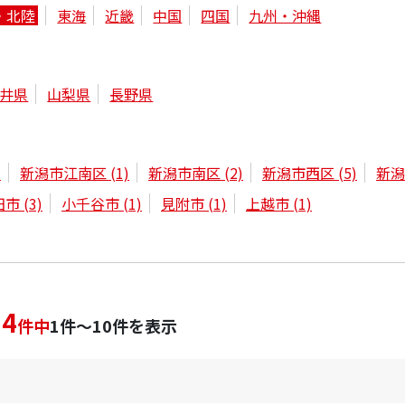
・北陸
東海
近畿
中国
四国
九州・沖縄
井県
山梨県
長野県
)
新潟市江南区
(1)
新潟市南区
(2)
新潟市西区
(5)
新
田市
(3)
小千谷市
(1)
見附市
(1)
上越市
(1)
24
件中
1件～10件を表示