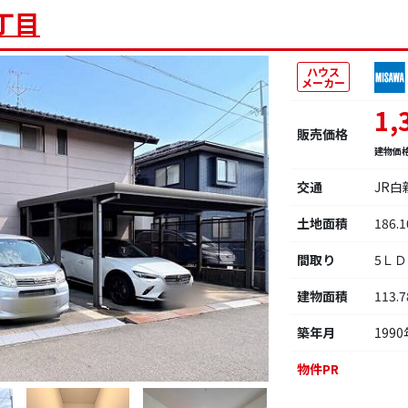
丁目
ハウス
メーカー
1,
販売価格
建物価
交通
JR
土地面積
186.
間取り
5Ｌ
建物面積
113.
築年月
1990
物件PR