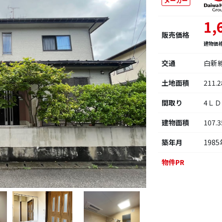
メーカー
1,
販売価格
建物価
交通
白新
土地面積
211.
間取り
4Ｌ
建物面積
107.
築年月
1985
物件PR