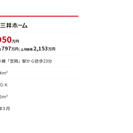
950
万円
797
2,153
万円
万円
格
/ 土地価格
本線「笠岡」駅から徒歩23分
34m²
ＬＤＫ
76m²
年3 月