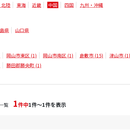
・北陸
東海
近畿
中国
四国
九州・沖縄
島県
山口県
)
岡山市東区
(1)
岡山市南区
(1)
倉敷市
(15)
津山市
(1
)
勝田郡勝央町
(1)
1
件中
1件～1件を表示
一覧