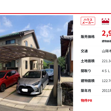
ハウス
メーカー
2,
販売価格
建物価
交通
山陽
土地面積
221.
間取り
4Ｓ
建物面積
122.
築年月
2011
物件PR