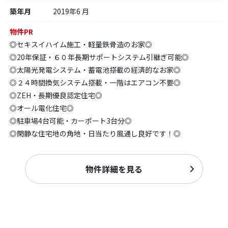
築年月
2019年6 月
物件PR
◎セキスイハイム施工・軽量鉄骨造のお家◎
◎20年保証・６０年長期サポートシステム引継ぎ可能◎
◎太陽光発電システム・蓄電池搭載の経済的なお家◎
◎２４時間換気システム搭載・一階はエアコン不要◎
◎ZEH・長期優良認定住宅◎
◎オール電化住宅◎
◎駐車場4台可能・カーポート3台分◎
◎閑静な住宅地の角地・日当たり風通し良好です！◎
物件詳細を見る