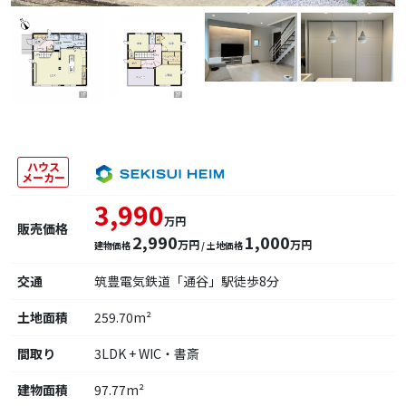
ハウス
メーカー
3,990
万円
販売価格
2,990
1,000
万円
万円
建物価格
/ 土地価格
交通
筑豊電気鉄道「通谷」駅徒歩8分
土地面積
259.70m²
間取り
3LDK + WIC・書斎
建物面積
97.77m²