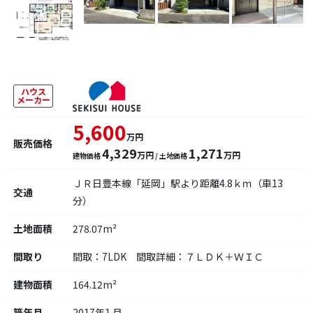
ハウス
メーカー
5,600
万円
販売価格
4,329
1,271
万円
万円
建物価格
/ 土地価格
ＪＲ日豊本線「延岡」駅より距離4.8ｋｍ（車13
交通
分）
土地面積
278.07m²
間取り
間取：7LDK 間取詳細：７ＬＤＫ＋ＷＩＣ
建物面積
164.12m²
築年月
2017年1 月