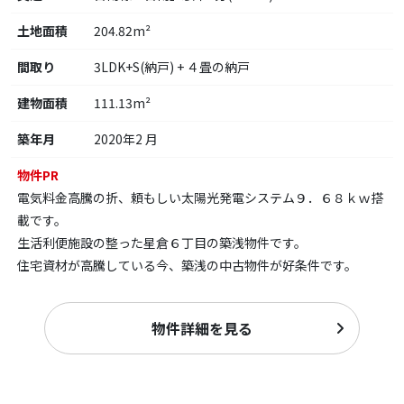
土地面積
204.82m²
間取り
3LDK+S(納戸) + ４畳の納戸
建物面積
111.13m²
築年月
2020年2 月
物件PR
電気料金高騰の折、頼もしい太陽光発電システム９．６８ｋｗ搭
載です。
生活利便施設の整った星倉６丁目の築浅物件です。
住宅資材が高騰している今、築浅の中古物件が好条件です。
物件詳細を見る