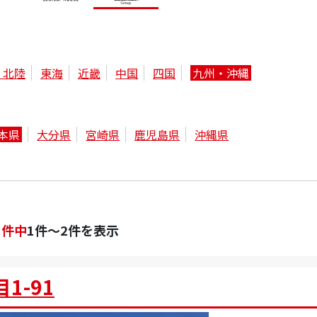
・北陸
東海
近畿
中国
四国
九州・沖縄
本県
大分県
宮崎県
鹿児島県
沖縄県
2
件中
1件～2件を表示
1-91