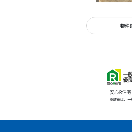
物件
安心R住
※詳細は、一