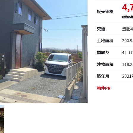
4,
販売価格
建物価
交通
豊肥
土地面積
200.
間取り
4Ｌ
建物面積
118.
築年月
2021
物件PR