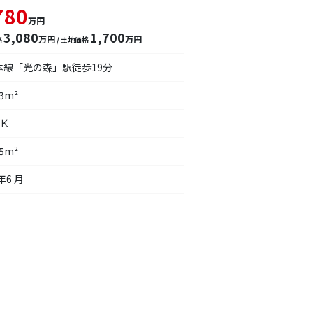
780
万円
3,080
1,700
万円
万円
格
/ 土地価格
本線「光の森」駅徒歩19分
93m²
ＤＫ
25m²
年6 月