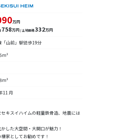
090
万円
758
332
万円
万円
格
/ 土地価格
線「山前」駅徒歩19分
55m²
58m²
年11 月
なセキスイハイムの軽量鉄骨造、地震には
生かした大空間・大開口が魅力！
の棲家としてお勧めです！