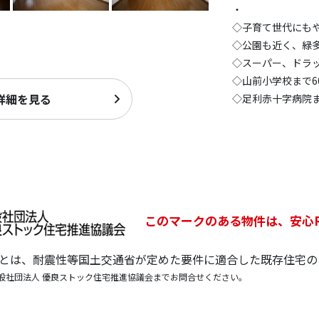
・
◇子育て世代にもや
◇公園も近く、緑
◇スーパー、ドラ
◇山前小学校まで6
詳細を見る
◇足利赤十字病院ま
このマークのある物件は、安心
宅とは、耐震性等国土交通省が定めた要件に適合した既存住宅の
般社団法人 優良ストック住宅推進協議会までお問合せください。