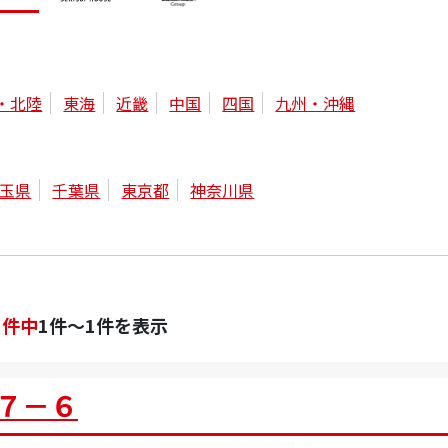
・北陸
東海
近畿
中国
四国
九州・沖縄
玉県
千葉県
東京都
神奈川県
1
件中
1件～1件を表示
７－６