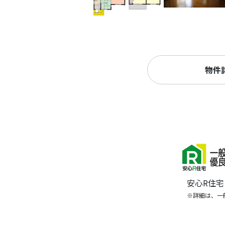
物件
安心R住
※詳細は、一