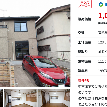
ハウス
メーカー
1,
販売価格
建物価
交通
両毛
土地面積
123.
間取り
4LDK
建物面積
111.
築年月
1997
物件PR
中古住宅では希少
強いです！
強靭な鉄骨構造を
陽当たり良好！終