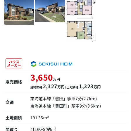
ハウス
メーカー
3,650
万円
販売価格
2,327
1,323
万円
万円
建物価格
/ 土地価格
東海道本線「磐田」駅車7分(2.7km)
交通
東海道本線「豊田町」駅車9分(3.6km)
土地面積
191.35m²
間取り
4LDK+S(納戸)