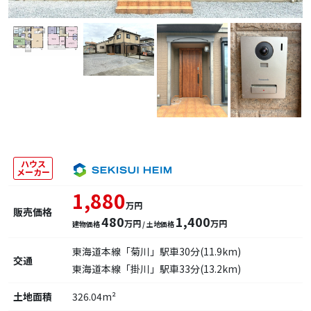
ハウス
メーカー
1,880
万円
販売価格
480
1,400
万円
万円
建物価格
/ 土地価格
東海道本線「菊川」駅車30分(11.9km)
交通
東海道本線「掛川」駅車33分(13.2km)
土地面積
326.04m²