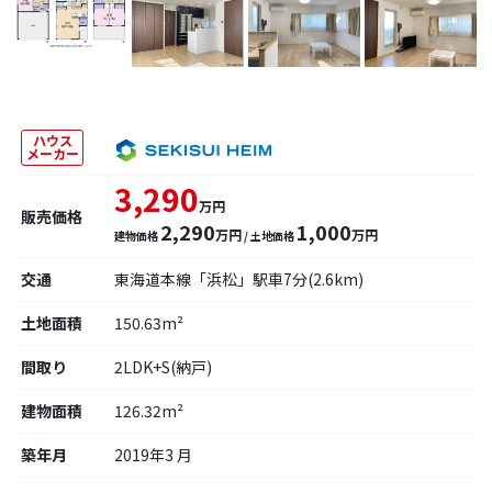
ハウス
メーカー
3,290
万円
販売価格
2,290
1,000
万円
万円
建物価格
/ 土地価格
交通
東海道本線「浜松」駅車7分(2.6km)
土地面積
150.63m²
間取り
2LDK+S(納戸)
建物面積
126.32m²
築年月
2019年3 月