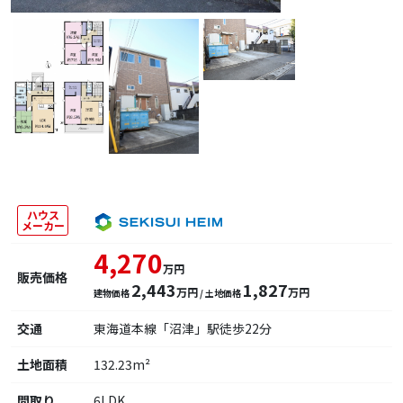
ハウス
メーカー
4,270
万円
販売価格
2,443
1,827
万円
万円
建物価格
/ 土地価格
交通
東海道本線「沼津」駅徒歩22分
土地面積
132.23m²
間取り
6LDK