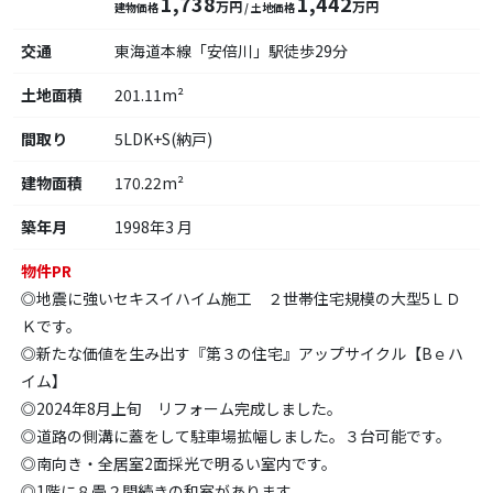
1,738
1,442
万円
万円
建物価格
/ 土地価格
交通
東海道本線「安倍川」駅徒歩29分
土地面積
201.11m²
間取り
5LDK+S(納戸)
建物面積
170.22m²
築年月
1998年3 月
物件PR
◎地震に強いセキスイハイム施工 ２世帯住宅規模の大型5ＬＤ
Ｋです。
◎新たな価値を生み出す『第３の住宅』アップサイクル【Bｅハ
イム】
◎2024年8月上旬 リフォーム完成しました。
◎道路の側溝に蓋をして駐車場拡幅しました。３台可能です。
◎南向き・全居室2面採光で明るい室内です。
◎1階に８畳２間続きの和室があります。