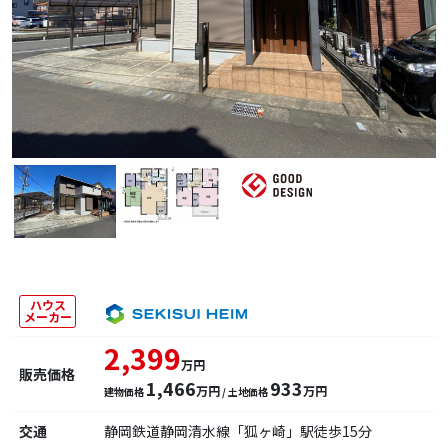
ハウス
メーカー
2,399
万円
販売価格
1,466
933
万円
万円
建物価格
/ 土地価格
交通
静岡鉄道静岡清水線「狐ヶ崎」駅徒歩15分