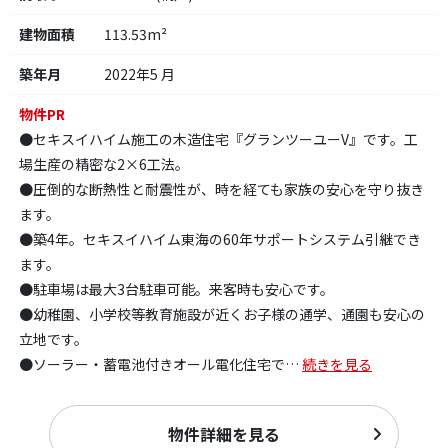
建物面積
113.53m²
築年月
2022年5 月
物件PR
●セキスイハイム施工の木造住宅『グランツーユーV』です。工
場生産の精密な2×6工法。
●圧倒的な断熱性と耐震性が、時を経ても家族の安心を守り抜き
ます。
●築4年。セキスイハイム東海の60年サポートシステム引継でき
ます。
●駐車場は最大3台駐車可能。来客時も安心です。
●幼稚園、小学校等教育施設が近くお子様の通学、通園も安心の
立地です。
●ソーラー・蓄電池付きオール電化住宅で
…
続きを見る
物件詳細を見る