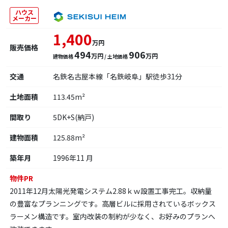
ハウス
メーカー
1,400
万円
販売価格
494
906
万円
万円
建物価格
/ 土地価格
交通
名鉄名古屋本線「名鉄岐阜」駅徒歩31分
土地面積
113.45m²
間取り
5DK+S(納戸)
建物面積
125.88m²
築年月
1996年11 月
物件PR
2011年12月太陽光発電システム2.88ｋｗ設置工事完工。収納量
の豊富なプランニングです。高層ビルに採用されているボックス
ラーメン構造です。室内改装の制約が少なく、お好みのプランへ