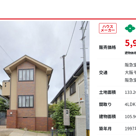
ハウス
メーカー
5,
販売価格
建物価
阪急宝
交通
大阪
阪急宝
土地面積
133.
間取り
4LDK
建物面積
105.
築年月
1997