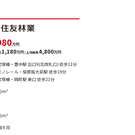
980
万円
1,180
4,800
万円
万円
格
/ 土地価格
塚線・豊中駅 出口9(北改札口) 徒歩11分
モノレール・柴原阪大前駅 徒歩19分
塚線・岡町駅 東口 徒歩21分
20m²
96m²
年9 月