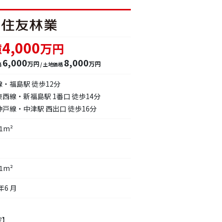
4,000
億
万円
6,000
8,000
万円
万円
格
/ 土地価格
線・福島駅 徒歩12分
西線・新福島駅 1番口 徒歩14分
戸線・中津駅 西出口 徒歩16分
11m²
81m²
年6 月
家】