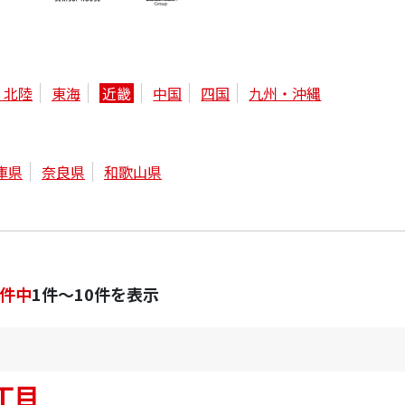
・北陸
東海
近畿
中国
四国
九州・沖縄
庫県
奈良県
和歌山県
件中
1件～10件を表示
丁目