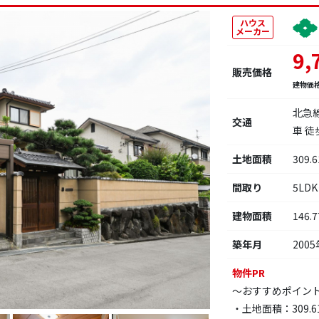
ハウス
メーカー
9,
販売価格
建物価
北急
交通
車 徒
土地面積
309.
間取り
5LD
建物面積
146.
築年月
2005
物件PR
～おすすめポイン
・土地面積：309.