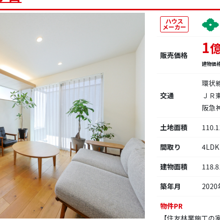
ハウス
メーカー
1
販売価格
建物価
環状
交通
ＪＲ東
阪急神
土地面積
110.
間取り
4LDK
建物面積
118.
築年月
2020
物件PR
【住友林業施工の