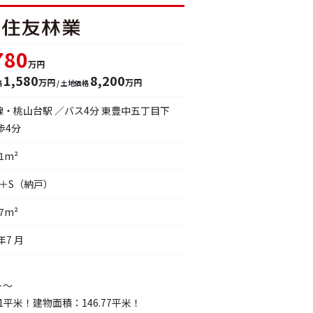
780
万円
1,580
8,200
万円
万円
格
/ 土地価格
線・桃山台駅 ／バス4分 東豊中五丁目下
歩4分
61m²
K＋S（納戸）
77m²
年7 月
ト～
61平米！建物面積：146.77平米！