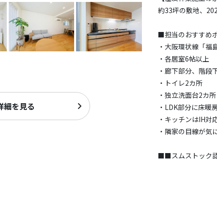
約33坪の敷地、20
■担当のおすすめ
・大阪環状線「福島
・各居室6帖以上
・廊下部分、階段
・トイレ2カ所
・独立洗面台2カ所
詳細を見る
・LDK部分に床暖
・キッチンはIH対
・隣家の目線が気
■■スムストック