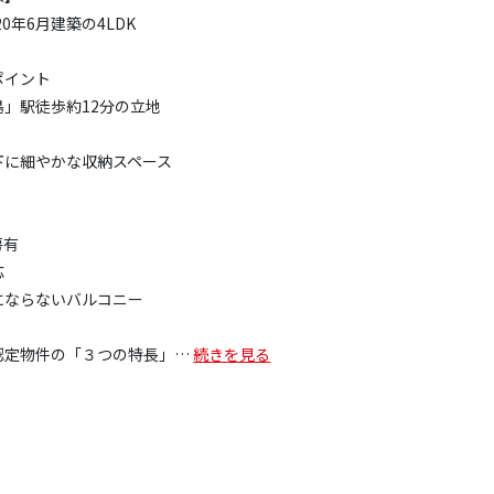
20年6月建築の4LDK
ポイント
」駅徒歩約12分の立地
下に細やかな収納スペース
房有
応
にならないバルコニー
認定物件の「３つの特長」
…
続きを見る