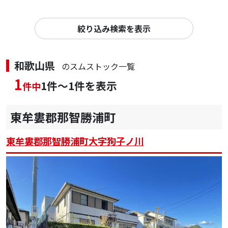
絞り込み検索を表示
和歌山県
のスムストック一覧
1
1件～1件を表示
件中
東牟婁郡那智勝浦町
東牟婁郡那智勝浦町大字狗子ノ川