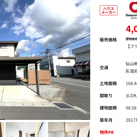
ハウス
メーカー
4,
販売価格
建物価
【フ
仙山
交通
形高
土地面積
168.
間取り
3LDK
建物面積
98.5
築年月
2017
物件PR