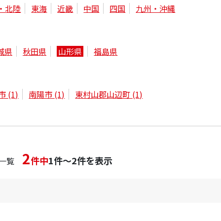
・北陸
東海
近畿
中国
四国
九州・沖縄
城県
秋田県
山形県
福島県
市
(1)
南陽市
(1)
東村山郡山辺町
(1)
2
件中
1件～2件を表示
一覧