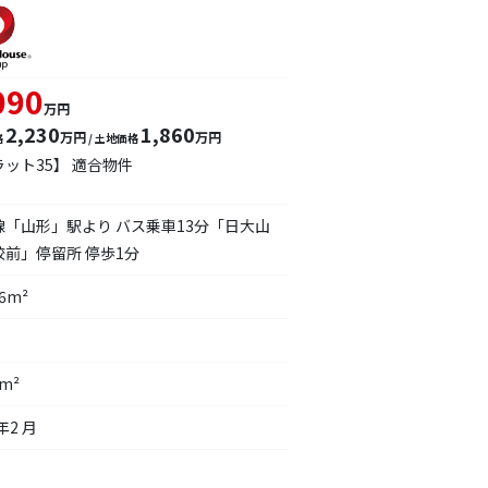
090
万円
2,230
1,860
万円
万円
格
/ 土地価格
ラット35】 適合物件
線「山形」駅より バス乗車13分「日大山
校前」停留所 停歩1分
46m²
8m²
年2 月