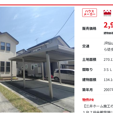
ハウス
メーカー
2,
販売価格
建物価
JR
交通
ら徒
土地面積
270.
間取り
3Ｓ
建物面積
134.
築年月
2007
物件PR
【三井ホーム施工
１台７役全館空調シ