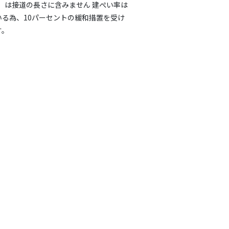
m）は接道の長さに含みません 建ぺい率は
いる為、10パーセントの緩和措置を受け
す。