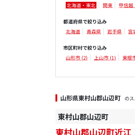
北海道・東北
関東
甲信越
都道府県で絞り込み
北海道
青森県
岩手県
宮
市区町村で絞り込み
山形市
(2)
上山市
(1)
東根
山形県東村山郡山辺町
のス
東村山郡山辺町
東村山郡山辺町近江