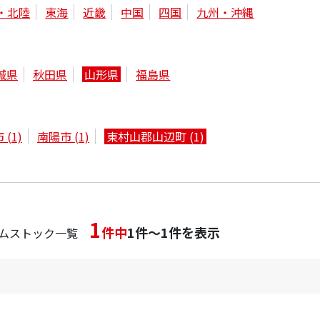
・北陸
東海
近畿
中国
四国
九州・沖縄
城県
秋田県
山形県
福島県
市
(1)
南陽市
(1)
東村山郡山辺町
(1)
1
件中
1件～1件を表示
ムストック一覧