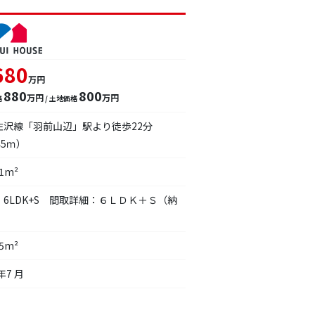
680
万円
880
800
万円
万円
格
/ 土地価格
左沢線「羽前山辺」駅より徒歩22分
45ｍ）
41m²
：6LDK+S 間取詳細：６ＬＤＫ＋Ｓ（納
75m²
年7 月