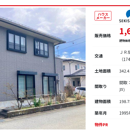
ハウス
メーカー
1,
販売価格
建物価
ＪＲ
交通
（17
土地面積
342.
間取
間取り
戸）
建物面積
198.
築年月
1995
物件PR