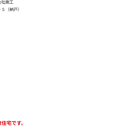
会社施工
＋Ｓ（納戸）
R住宅です。