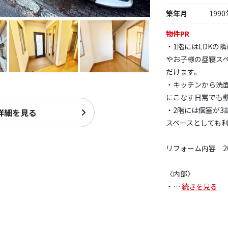
築年月
1990
物件PR
・1階にはLDKの
やお子様の昼寝ス
だけます。
・キッチンから洗
にこなす日常でも
・2階には個室が3
詳細を見る
スペースとしても
リフォーム内容 20
〈内部〉
・
…
続きを見る