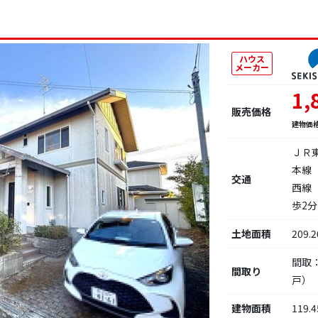
ハウス
メーカー
1,
販売価格
建物価
ＪＲ
本線
交通
西線
歩2分
土地面積
209.
間取
間取り
戸）
建物面積
119.