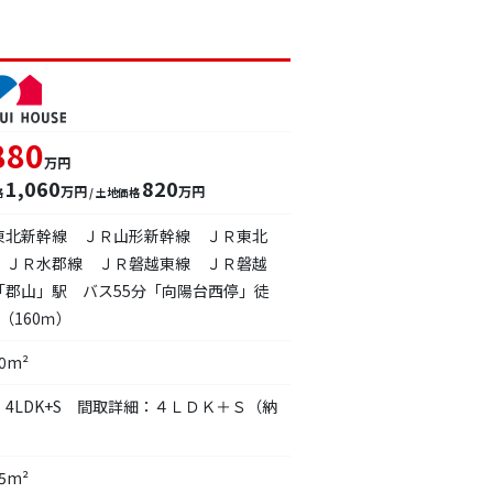
880
万円
1,060
820
万円
万円
格
/ 土地価格
東北新幹線 ＪＲ山形新幹線 ＪＲ東北
 ＪＲ水郡線 ＪＲ磐越東線 ＪＲ磐越
「郡山」駅 バス55分「向陽台西停」徒
（160ｍ）
20m²
：4LDK+S 間取詳細：４ＬＤＫ＋Ｓ（納
45m²