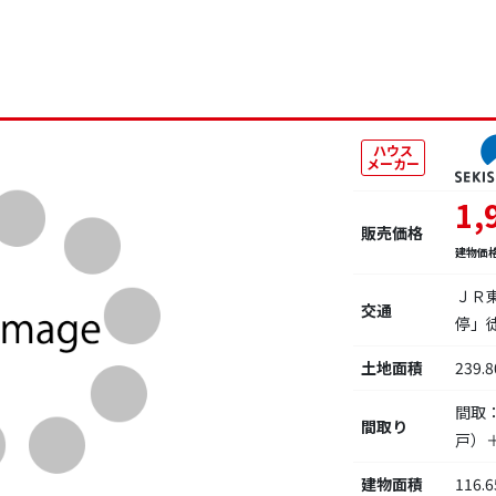
ハウス
メーカー
1,
販売価格
建物価
ＪＲ
交通
停」徒
土地面積
239.
間取
間取り
戸）
建物面積
116.