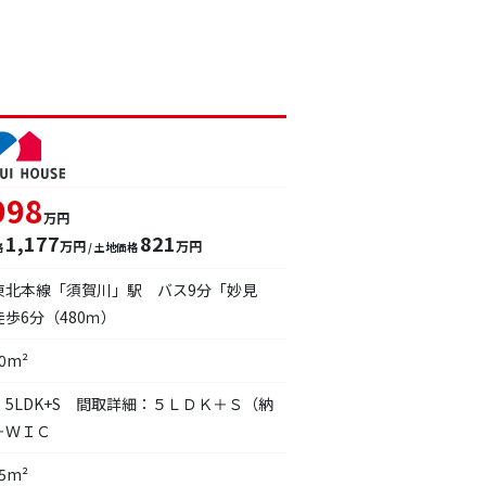
998
万円
1,177
821
万円
万円
格
/ 土地価格
東北本線「須賀川」駅 バス9分「妙見
歩6分（480ｍ）
80m²
：5LDK+S 間取詳細：５ＬＤＫ＋Ｓ（納
＋ＷＩＣ
65m²