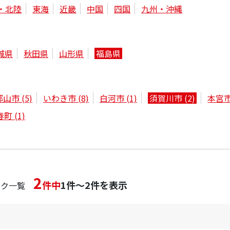
・北陸
東海
近畿
中国
四国
九州・沖縄
城県
秋田県
山形県
福島県
郡山市
(5)
いわき市
(8)
白河市
(1)
須賀川市
(2)
本宮
春町
(1)
2
件中
1件～2件を表示
ック一覧