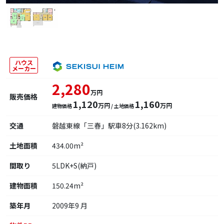
ハウス
メーカー
2,280
万円
販売価格
1,120
1,160
万円
万円
建物価格
/ 土地価格
交通
磐越東線「三春」駅車8分(3.162km)
土地面積
434.00m²
間取り
5LDK+S(納戸)
建物面積
150.24m²
築年月
2009年9 月