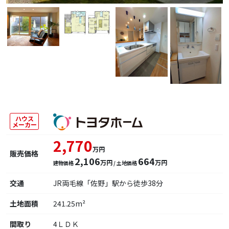
ハウス
メーカー
2,770
万円
販売価格
2,106
664
万円
万円
建物価格
/ 土地価格
交通
JR両毛線「佐野」駅から徒歩38分
土地面積
241.25m²
間取り
4ＬＤＫ