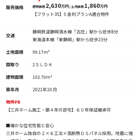
2,630
1,860
万円
万円
販売価格
建物価格
/ 土地価格
【フラット35】S 金利プランA適合物件
静岡鉄道静岡清水線「古庄」駅から徒歩8分
交通
東海道本線「東静岡」駅から徒歩23分
土地面積
99.17m²
間取り
2ＳＬＤＫ
建物面積
102.70m²
築年月
2021年10 月
物件PR
【三井ホーム施工・築４年の邸宅】６０年保証継承可
■確かな住宅性能と安心
三井ホーム独自の２×６工法×高断熱ＤＳパネル採用。地震に強