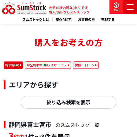
スムストックとは
安心R住宅
お客様の声
売却する
購入をお考えの方
物件検索
希望物件お知らせサービス
保険・ローン
エリアから探す
絞り込み検索を表示
静岡県富士宮市
のスムストック一覧
3
1件～3件を表示
件中