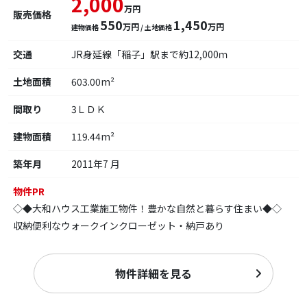
2,000
万円
販売価格
550
1,450
万円
万円
建物価格
/ 土地価格
交通
JR身延線「稲子」駅まで約12,000ｍ
土地面積
603.00m²
間取り
3ＬＤＫ
建物面積
119.44m²
築年月
2011年7 月
物件PR
◇◆大和ハウス工業施工物件！豊かな自然と暮らす住まい◆◇
収納便利なウォークインクローゼット・納戸あり
物件詳細を見る