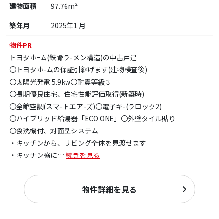
建物面積
97.76m²
築年月
2025年1 月
物件PR
トヨタホｰム(鉄骨ラ-メン構造)の中古戸建
〇トヨタホ-ムの保証引継げます(建物検査後)
〇太陽光発電 5.9kw〇耐震等級３
〇長期優良住宅、住宅性能評価取得(新築時)
〇全館空調(スマ-トエア-ズ)〇電子キ-(ラロック2)
〇ハイブリッド給湯器「ECO ONE」〇外壁タイル貼り
〇食洗機付、対面型システム
・キッチンから、リビング全体を見渡せます
・キッチン脇に
…
続きを見る
物件詳細を見る