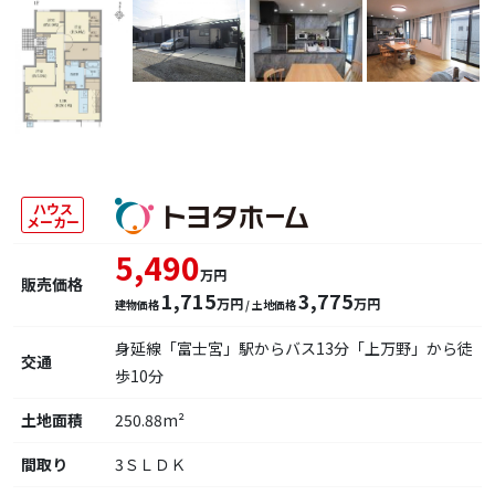
ハウス
メーカー
5,490
万円
販売価格
1,715
3,775
万円
万円
建物価格
/ 土地価格
身延線「富士宮」駅からバス13分「上万野」から徒
交通
歩10分
土地面積
250.88m²
間取り
3ＳＬＤＫ