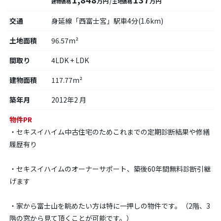
万円
万円
建物価格
/ 土地価格
交通
身延線「西富士宮」駅車4分(1.6km)
土地面積
96.57m²
間取り
4LDK + LDK
建物面積
117.77m²
築年月
2012年2 月
物件PR
・セキスイハイム中古住宅のためこれまでの定期診断結果や修繕
履歴有り
・セキスイハイムのオーナーサポート、築後60年間無料診断引継
げます
・家から富士山を眺めたい方は特に一押しの物件です。（2階、3
階の窓から見て頂くことが可能です。）