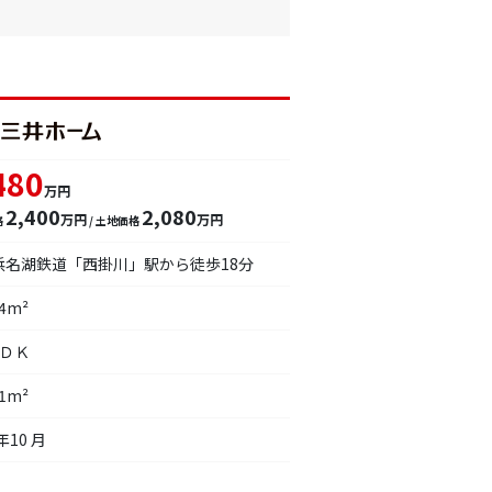
480
万円
2,400
2,080
万円
万円
格
/ 土地価格
浜名湖鉄道「西掛川」駅から徒歩18分
84m²
ＬＤＫ
61m²
年10 月