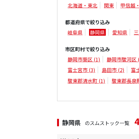
北海道・東北
関東
甲信越
都道府県で絞り込み
岐阜県
静岡県
愛知県
三
市区町村で絞り込み
静岡市葵区
(1)
静岡市駿河区
富士宮市
(3)
島田市
(2)
富
駿東郡清水町
(1)
駿東郡長泉
静岡県
のスムストック一覧