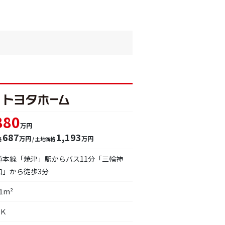
880
万円
687
1,193
万円
万円
格
/ 土地価格
道本線「焼津」駅からバス11分「三輪神
口」から徒歩3分
11m²
ＤＫ