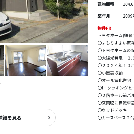
建物面積
104.
築年月
2009
物件PR
トヨタホーム(鉄骨
〇まもりすまい既
〇トヨタホームの保
〇太陽光発電 ２.
〇２０２４年１０
〇小屋裏収納
〇オール電化住宅
〇IＨクッキング
〇２階ホール前バ
〇玄関脇に自転車
〇ウッドデッキ
詳細を見る
〇カースペース２