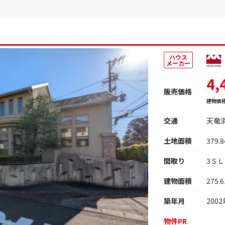
ハウス
メーカー
4,
販売価格
建物価
交通
天竜
土地面積
379.
間取り
3Ｓ
建物面積
275.
築年月
2002
物件PR