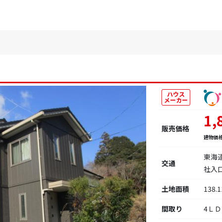
ハウス
メーカー
1,
販売価格
建物価
東海
交通
社入
土地面積
138.
間取り
4Ｌ