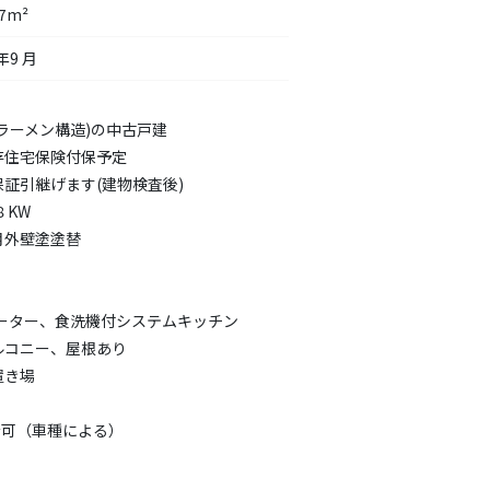
67m²
年9 月
ラーメン構造)の中古戸建
存住宅保険付保予定
証引継げます(建物検査後)
８KW
月外壁塗塗替
ヒーター、食洗機付システムキッチン
ルコニー、屋根あり
置き場
台可（車種による）