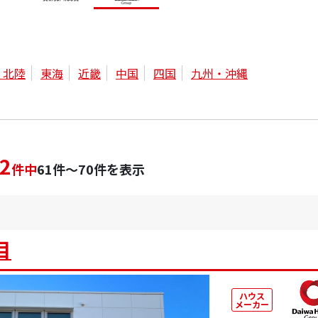
・北陸
東海
近畿
中国
四国
九州・沖縄
2
件中
61件～70件を表示
目
ハウス
メーカー