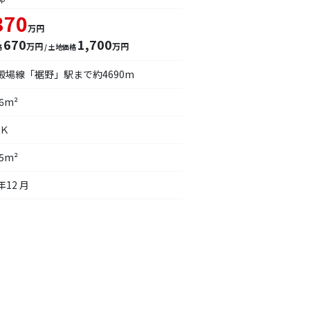
370
万円
670
1,700
万円
万円
格
/ 土地価格
殿場線「裾野」駅まで約4690m
56m²
ＤＫ
25m²
年12 月