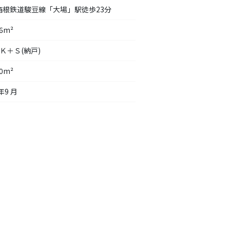
箱根鉄道駿豆線「大場」駅徒歩23分
06m²
Ｋ＋Ｓ(納戸)
80m²
年9 月