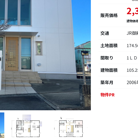
2,
販売価格
建物価
交通
JR御
土地面積
174.
間取り
1Ｌ
建物面積
105.
築年月
2006
物件PR