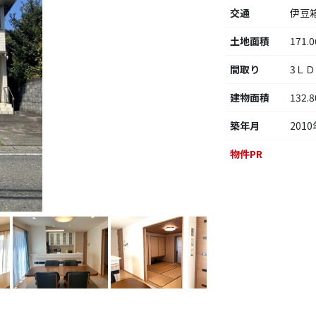
交通
伊豆
土地面積
171.
間取り
3ＬＤ
建物面積
132.
築年月
2010
物件PR