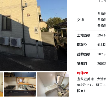
【フ
豊橋
交通
豊橋
豊橋
土地面積
194.
間取り
4LL
建物面積
182.
築年月
2003
物件PR
豊鉄渥美線 大清水
歩4分です。 駐車
限有）