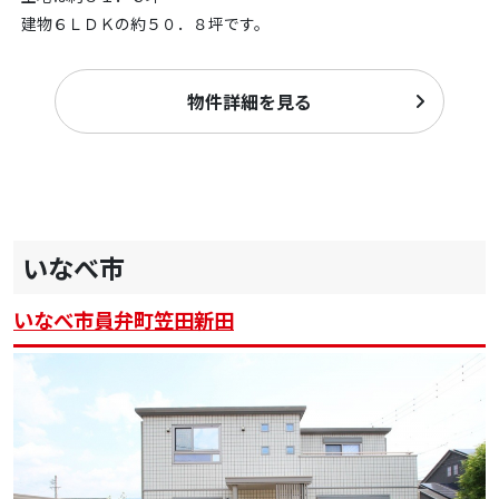
建物６ＬＤＫの約５０．８坪です。
物件詳細を見る
いなべ市
いなべ市員弁町笠田新田