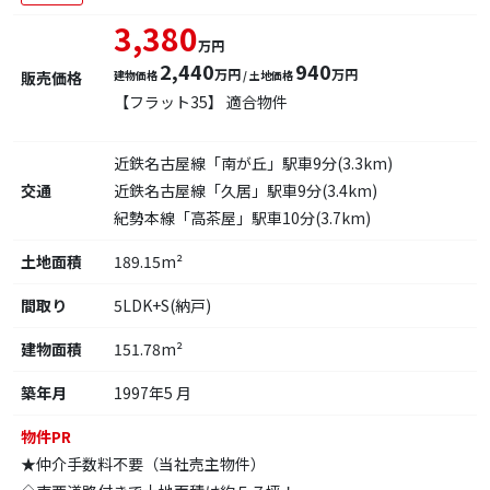
3,380
万円
2,440
940
万円
万円
販売価格
建物価格
/ 土地価格
【フラット35】 適合物件
近鉄名古屋線「南が丘」駅車9分(3.3km)
交通
近鉄名古屋線「久居」駅車9分(3.4km)
紀勢本線「高茶屋」駅車10分(3.7km)
土地面積
189.15m²
間取り
5LDK+S(納戸)
建物面積
151.78m²
築年月
1997年5 月
物件PR
★仲介手数料不要（当社売主物件）