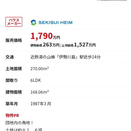
ハウス
メーカー
1,790
万円
販売価格
263
1,527
万円
万円
建物価格
/ 土地価格
交通
近鉄湯の山線「伊勢川島」駅徒歩14分
土地面積
270.00m²
間取り
6LDK
建物面積
168.06m²
築年月
1987年3 月
物件PR
団地内の角地！
土地は約８１．６坪