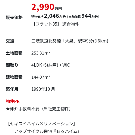
2,990
万円
2,046
944
万円
万円
販売価格
建物価格
/ 土地価格
【フラット35】 適合物件
交通
三岐鉄道北勢線「大泉」駅車9分(3.6km)
土地面積
253.31m²
間取り
4LDK+S(納戸) + WIC
建物面積
144.07m²
築年月
1990年10 月
物件PR
★仲介手数料不要（当社売主物件）
【セキスイハイム×リノベーション】
アップサイクル住宅『Ｂｅハイム』