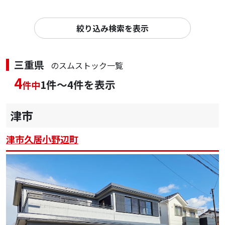
絞り込み検索を表示
三重県
のスムストック一覧
4
1件～4件を表示
件中
津市
津市久居小野辺町