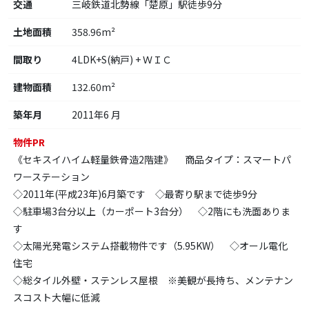
交通
三岐鉄道北勢線「楚原」駅徒歩9分
土地面積
358.96m²
間取り
4LDK+S(納戸) + ＷＩＣ
建物面積
132.60m²
築年月
2011年6 月
物件PR
《セキスイハイム軽量鉄骨造2階建》 商品タイプ：スマートパ
ワーステーション
◇2011年(平成23年)6月築です ◇最寄り駅まで徒歩9分
◇駐車場3台分以上（カーポート3台分） ◇2階にも洗面ありま
す
◇太陽光発電システム搭載物件です（5.95KW） ◇オール電化
住宅
◇総タイル外壁・ステンレス屋根 ※美観が長持ち、メンテナン
スコスト大幅に低減