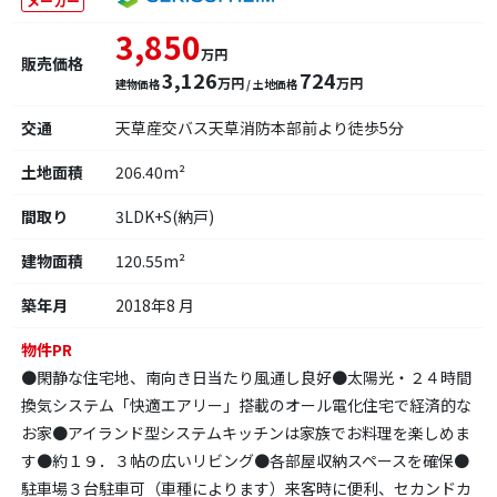
メーカー
3,850
万円
販売価格
3,126
724
万円
万円
建物価格
/ 土地価格
交通
天草産交バス天草消防本部前より徒歩5分
土地面積
206.40m²
間取り
3LDK+S(納戸)
建物面積
120.55m²
築年月
2018年8 月
物件PR
●閑静な住宅地、南向き日当たり風通し良好●太陽光・２４時間
換気システム「快適エアリー」搭載のオール電化住宅で経済的な
お家●アイランド型システムキッチンは家族でお料理を楽しめま
す●約１９．３帖の広いリビング●各部屋収納スペースを確保●
駐車場３台駐車可（車種によります）来客時に便利、セカンドカ