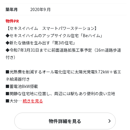
築年月
2020年9 月
物件PR
【セキスイハイム スマートパワーステーション】
◆セキスイハイムのアップサイクル住宅「Beハイム」
◆新たな価値を生み出す「第3の住宅」
◆令和7年3月31日までに前面道路拡張工事予定（16ｍ道路歩道
付き）
■光熱費を削減するオール電化住宅に太陽光発電9.72kＷ＋省エ
ネ給湯器付き
■蓄電池8kW搭載
■閑静な住宅地に位置し、周辺には駅もあり便利の良い立地
■大分
…
続きを見る
物件詳細を見る