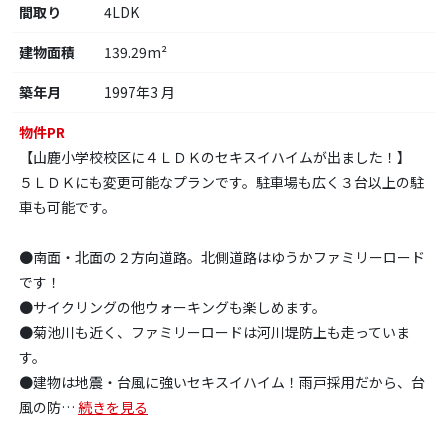
間取り
4LDK
建物面積
139.29m²
築年月
1997年3 月
物件PR
【山鹿小学校校区に４ＬＤＫのセキスイハイムが出ました！】
５ＬＤＫにも変更可能なプランです。駐車場も広く３台以上の駐
車も可能です。
●南面・北面の２方向道路。北側道路はゆうかファミリーロード
です！
●サイクリングの他ウォーキングも楽しめます。
●菊池川も近く、ファミリーロードは河川堤防上も走っていま
す。
●建物は地震・台風に強いセキスイハイム！雨戸採用だから、台
風の防
…
続きを見る