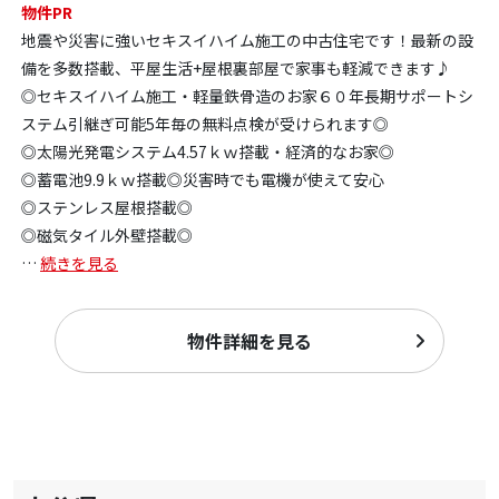
物件PR
地震や災害に強いセキスイハイム施工の中古住宅です！最新の設
備を多数搭載、平屋生活+屋根裏部屋で家事も軽減できます♪
◎セキスイハイム施工・軽量鉄骨造のお家６０年長期サポートシ
ステム引継ぎ可能5年毎の無料点検が受けられます◎
◎太陽光発電システム4.57ｋｗ搭載・経済的なお家◎
◎蓄電池9.9ｋｗ搭載◎災害時でも電機が使えて安心
◎ステンレス屋根搭載◎
◎磁気タイル外壁搭載◎
…
続きを見る
物件詳細を見る