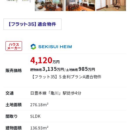
ハウス
メーカー
4,120
万円
3,135
985
万円
万円
販売価格
建物価格
/ 土地価格
【フラット35】S 金利プランA適合物件
交通
日豊本線「亀川」駅徒歩4分
土地面積
276.18m²
間取り
5LDK
建物面積
136.93m²