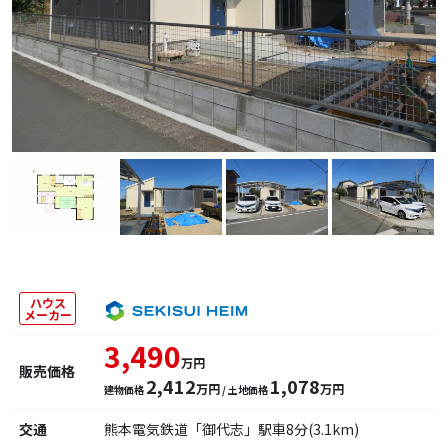
ハウス
メーカー
3,490
万円
販売価格
2,412
1,078
万円
万円
建物価格
/ 土地価格
交通
熊本電気鉄道「御代志」駅車8分(3.1km)