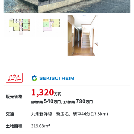
ハウス
メーカー
1,320
万円
販売価格
540
780
万円
万円
建物価格
/ 土地価格
交通
九州新幹線「新玉名」駅車44分(17.5km)
土地面積
319.68m²