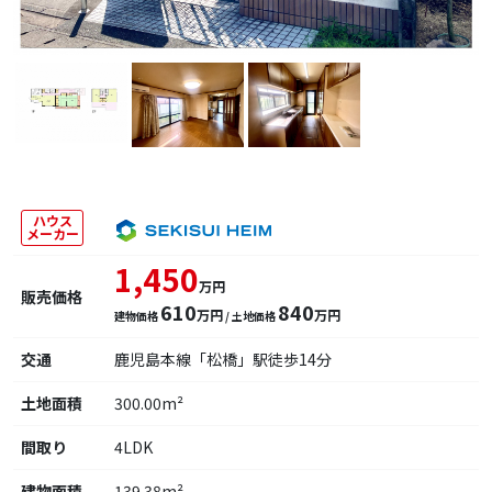
ハウス
メーカー
1,450
万円
販売価格
610
840
万円
万円
建物価格
/ 土地価格
交通
鹿児島本線「松橋」駅徒歩14分
土地面積
300.00m²
間取り
4LDK
建物面積
139.38m²