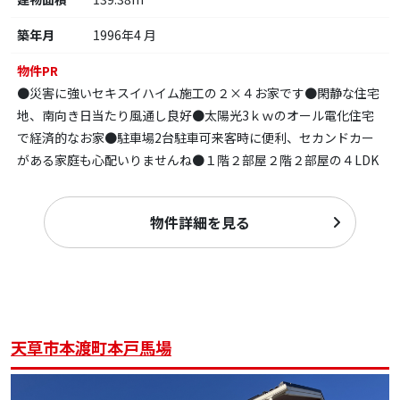
築年月
1996年4 月
物件PR
●災害に強いセキスイハイム施工の２×４お家です●閑静な住宅
地、南向き日当たり風通し良好●太陽光3ｋｗのオール電化住宅
で経済的なお家●駐車場2台駐車可来客時に便利、セカンドカー
がある家庭も心配いりませんね●１階２部屋２階２部屋の４LDK
物件詳細を見る
天草市本渡町本戸馬場