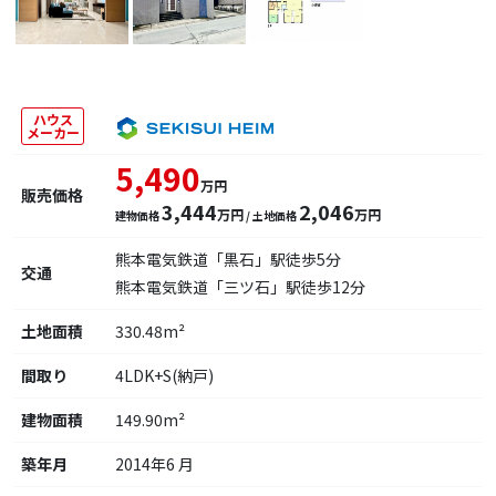
ハウス
メーカー
5,490
万円
販売価格
3,444
2,046
万円
万円
建物価格
/ 土地価格
熊本電気鉄道「黒石」駅徒歩5分
交通
熊本電気鉄道「三ツ石」駅徒歩12分
土地面積
330.48m²
間取り
4LDK+S(納戸)
建物面積
149.90m²
築年月
2014年6 月