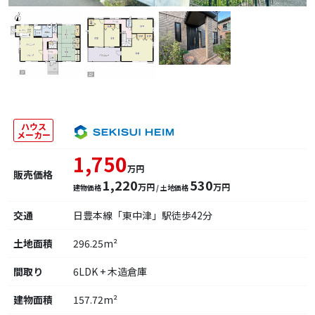
ハウス
メーカー
1,750
万円
販売価格
1,220
530
万円
万円
建物価格
/ 土地価格
交通
日豊本線「東中津」駅徒歩42分
土地面積
296.25m²
間取り
6LDK + 木造倉庫
建物面積
157.72m²