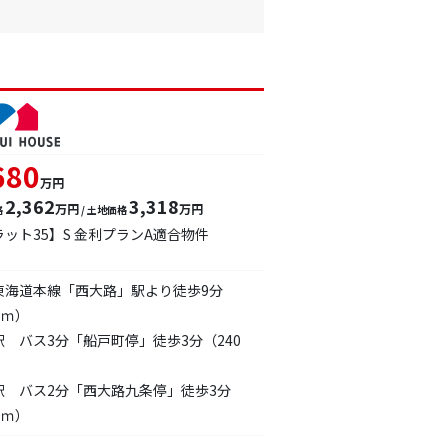
680
万円
2,362
3,318
万円
万円
格
/ 土地価格
ラット35】S 金利プランA適合物件
東海道本線「西大路」駅より徒歩9分
0ｍ）
駅 バス3分「船戸町停」徒歩3分（240
駅 バス2分「西大路九条停」徒歩3分
0ｍ）