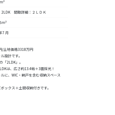
9m²
：2LDK 間取詳細：２ＬＤＫ
55m²
年7 月
円/土地価格3318万円
ール設計です。
の「2LDK」。
DKは、広さ約13.4帖＋3面採光！
ールに、WIC・納戸を含む収納スペース
ズボックス＋土間収納付きです。