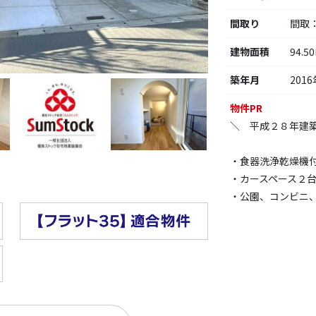
間取り
間取
建物面積
94.5
築年月
2016
物件PR
＼ 平成２８年建
・食器洗浄乾燥機
・カースペース２
・公園、コンビニ