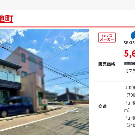
池町
ハウス
メーカー
5,
販売価格
建物価
【フ
ＪＲ
（70
「」
交通
ｍ）
「」
（24