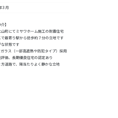
年3 月
仲介】
大山町にてミサワホーム施工の耐震住宅
Ｋで最寄り駅から徒歩約７分の立地です
好な状態です
アガラス（一部高遮熱や防犯タイプ）採用
能評価、長期優良住宅の認定あり
２方道路で、陽当たりよく静かな立地