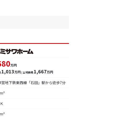
680
万円
1,013
1,667
万円
万円
格
/ 土地価格
市営地下鉄東西線「石田」駅から徒歩7分
7m²
ＤＫ
1m²