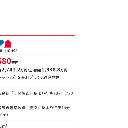
680
万円
2,741.2
1,938.8
万円
万円
格
/ 土地価格
ラット35】S 金利プランA適合物件
奈良線「ＪＲ藤森」駅より徒歩10分（730
電気鉄道京阪線「墨染」駅より徒歩15分
00ｍ）
80m²