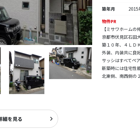
築年月
2015
物件PR
【ミサワホームの
京都市伏見区石田
築１０年、４ＬＤ
外装、内装共に良
サッシはすべてペ
新築時には住宅性
北東側、南西側の
詳細を見る