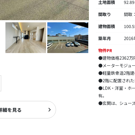
土地面積
92.8
間取り
間取
建物面積
100.
築年月
2016
物件PR
●建物価格2362万
●メーターモジュ
●軽量鉄骨造2階建
●2階に配置されたL
●LDK・洋室・ホ
有。
●玄関は、シュー
詳細を見る