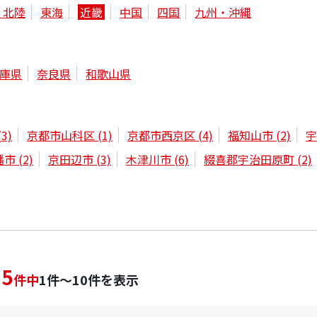
・北陸
東海
近畿
中国
四国
九州・沖縄
庫県
奈良県
和歌山県
(3)
京都市山科区
(1)
京都市西京区
(4)
福知山市
(2)
幡市
(2)
京田辺市
(3)
木津川市
(6)
綴喜郡宇治田原町
(2)
35
件中
1件～10件を表示