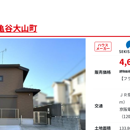
亀谷大山町
ハウス
メーカー
4,
販売価格
建物価
【フ
ＪＲ
ｍ）
交通
京阪
（12
土地面積
133.