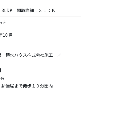
：3LDK 間取詳細：３ＬＤＫ
0m²
年10 月
築 積水ハウス株式会社施工 ／
付
台有
、郵便局まで徒歩１０分圏内