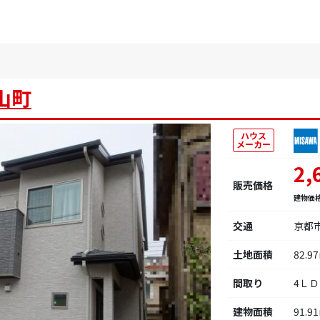
山町
ハウス
メーカー
2,
販売価格
建物価
交通
京都
土地面積
82.9
間取り
4Ｌ
建物面積
91.9