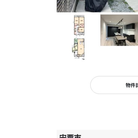
物件
宍粟市