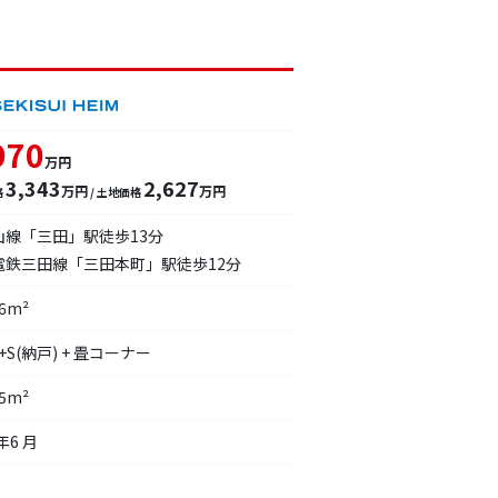
970
万円
3,343
2,627
万円
万円
格
/ 土地価格
山線「三田」駅徒歩13分
電鉄三田線「三田本町」駅徒歩12分
36m²
K+S(納戸) + 畳コーナー
75m²
年6 月