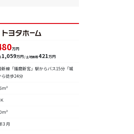
480
万円
1,059
421
万円
万円
格
/ 土地価格
姫新線「播磨新宮」駅からバス15分「城
から徒歩24分
26m²
ＤＫ
10m²
年3 月