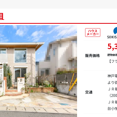
目
ハウス
メーカー
5,
販売価格
建物価
【フ
神戸
より徒
ＪＲ
交通
（20
ＪＲ
台小