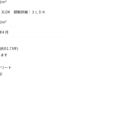
02m²
：3LDK 間取詳細：３ＬＤＫ
80m²
年4 月
約51.73坪)
います
クリート
造）