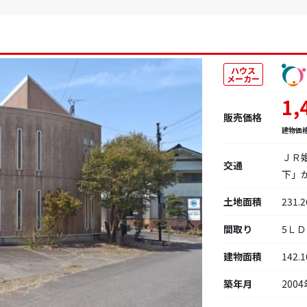
ハウス
メーカー
1,
販売価格
建物価
ＪＲ
交通
下」
土地面積
231.
間取り
5Ｌ
建物面積
142.
築年月
2004