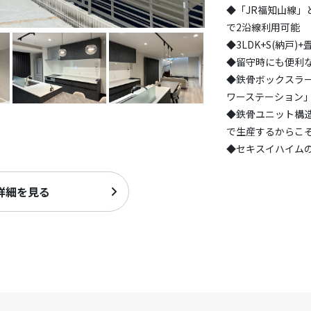
◆「JR福知山線」
で2沿線利用可能
◆3LDK+S(納戸
◆留守時にも便利
◆鉄骨ボックスラ
ワーステーション
◆鉄骨ユニット構
で生産するからこ
◆セキスイハイム
詳細を見る