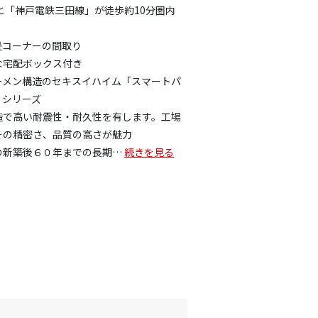
と「神戸電鉄三田線」が徒歩約10分圏内
)+畳コーナーの間取り
な宅配ボックス付き
ーメン構造のセキスイハイム「スマートパ
」シリーズ
造で高い耐震性・耐久性を有します。工場
その精密さ、品質の高さが魅力
の新築後６０年までの長期
…
続きを見る