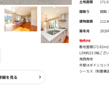
土地面積
171.
間取り
間取
建物面積
112.
築年月
2020
物件PR
敷地面積171.02m2(
LDK約23.3帖ござ
南西角地
外壁はダインコン
シーカス（制震構
詳細を見る