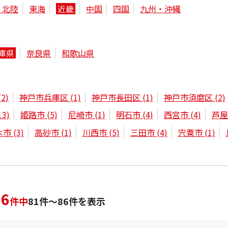
・北陸
東海
近畿
中国
四国
九州・沖縄
庫県
奈良県
和歌山県
(2)
神戸市兵庫区
(1)
神戸市長田区
(1)
神戸市須磨区
(2)
13)
姫路市
(5)
尼崎市
(1)
明石市
(4)
西宮市
(4)
芦
木市
(3)
高砂市
(1)
川西市
(5)
三田市
(4)
宍粟市
(1)
86
件中
81件～86件を表示