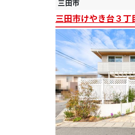
三田市
三田市けやき台３丁