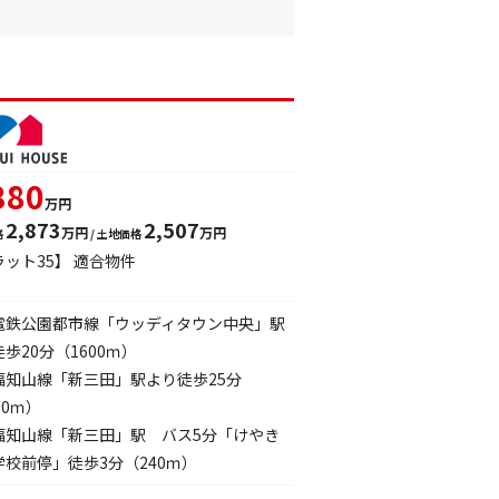
380
万円
2,873
2,507
万円
万円
格
/ 土地価格
ラット35】 適合物件
電鉄公園都市線「ウッディタウン中央」駅
歩20分（1600ｍ）
福知山線「新三田」駅より徒歩25分
00ｍ）
福知山線「新三田」駅 バス5分「けやき
学校前停」徒歩3分（240ｍ）