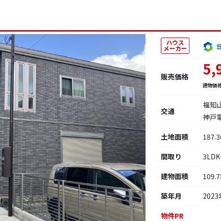
ハウス
メーカー
5,
販売価格
建物価
福知
交通
神戸
土地面積
187.
間取り
3LD
建物面積
109.
築年月
2023
物件PR