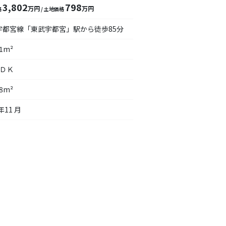
3,802
798
万円
万円
格
/ 土地価格
宇都宮線「東武宇都宮」駅から徒歩85分
71m²
ＬＤＫ
88m²
年11 月