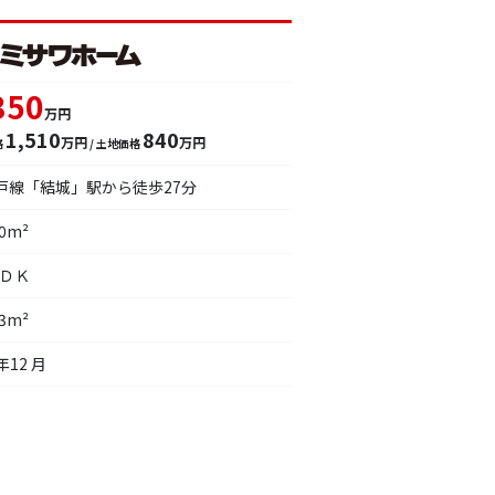
350
万円
1,510
840
万円
万円
格
/ 土地価格
水戸線「結城」駅から徒歩27分
20m²
ＬＤＫ
93m²
年12 月