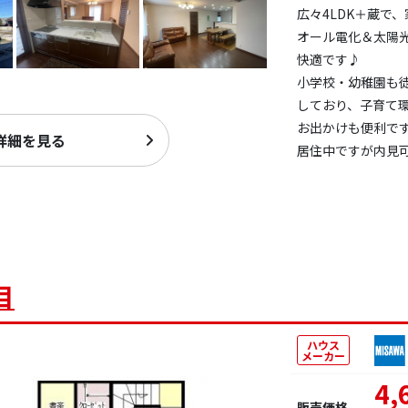
広々4LDK＋蔵で
オール電化＆太陽
快適です♪
小学校・幼稚園も
しており、子育て
お出かけも便利で
詳細を見る
居住中ですが内見
目
ハウス
メーカー
4,
販売価格