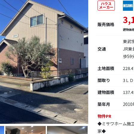
ハウス
メーカー
3,
販売価格
建物価
東武
交通
JR
歩59
土地面積
228.
間取り
3Ｌ
建物面積
137.
築年月
2010
物件PR
◆ミサワホーム施
家◆