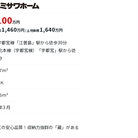
100
万円
1,460
1,640
万円
万円
格
/ 土地価格
宇都宮線「江曽島」駅から徒歩30分
東北本線（宇都宮線）「宇都宮」駅から徒
分
47m²
ＤＫ
45m²
年3 月
工の安心品質！収納力抜群の「蔵」がある