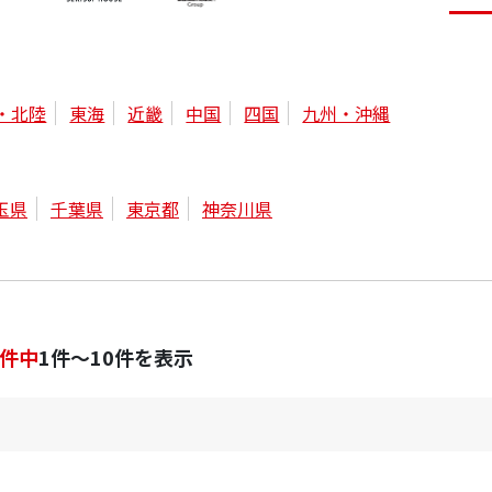
・北陸
東海
近畿
中国
四国
九州・沖縄
玉県
千葉県
東京都
神奈川県
件中
1件～10件を表示