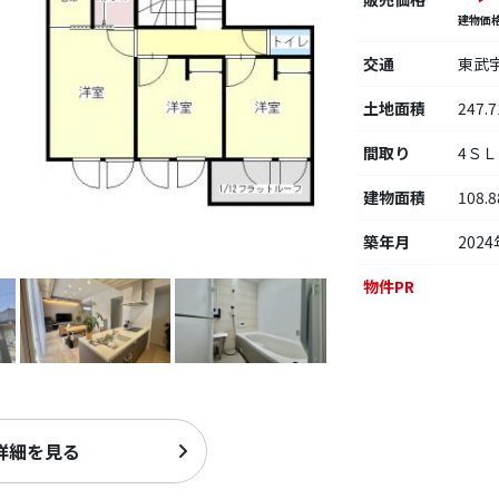
建物価
交通
東武
土地面積
247.
間取り
4Ｓ
建物面積
108.
築年月
2024
物件PR
詳細を見る