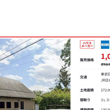
ハウス
メーカー
1,
販売価格
建物価
東武
交通
JR
土地面積
272.
間取り
3Ｌ
建物面積
130.