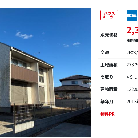
ハウス
メーカー
2,
販売価格
建物価
交通
JR
土地面積
278.
間取り
4Ｓ
建物面積
132.
築年月
2013
物件PR