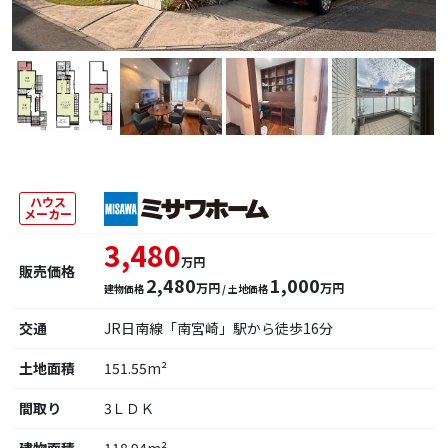
ハウス
メーカー
3,480
万円
販売価格
2,480
1,000
万円
万円
建物価格
/ 土地価格
交通
JR日南線「南宮崎」駅から徒歩16分
土地面積
151.55m²
間取り
3ＬＤＫ