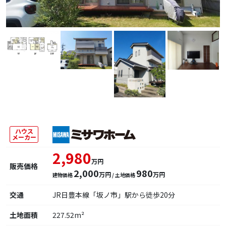
ハウス
メーカー
2,980
万円
販売価格
2,000
980
万円
万円
建物価格
/ 土地価格
交通
JR日豊本線「坂ノ市」駅から徒歩20分
土地面積
227.52m²