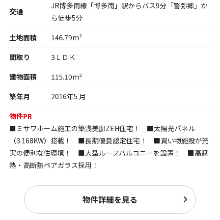
JR博多南線「博多南」駅からバス9分「警弥郷」か
交通
ら徒歩5分
土地面積
146.79m²
間取り
3ＬＤＫ
建物面積
115.10m²
築年月
2016年5 月
物件PR
■ミサワホーム施工の築浅美邸ZEH住宅！ ■太陽光パネル
（3.168KW）搭載！ ■長期優良認定住宅！ ■買い物施設が充
実の便利な住環境！ ■大型ルーフバルコニーを設置！ ■高遮
熱・高断熱ペアガラス採用！
物件詳細を見る