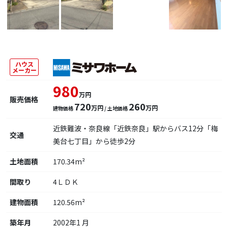
ハウス
メーカー
980
万円
販売価格
720
260
万円
万円
建物価格
/ 土地価格
近鉄難波・奈良線「近鉄奈良」駅からバス12分「梅
交通
美台七丁目」から徒歩2分
土地面積
170.34m²
間取り
4ＬＤＫ
建物面積
120.56m²
築年月
2002年1 月