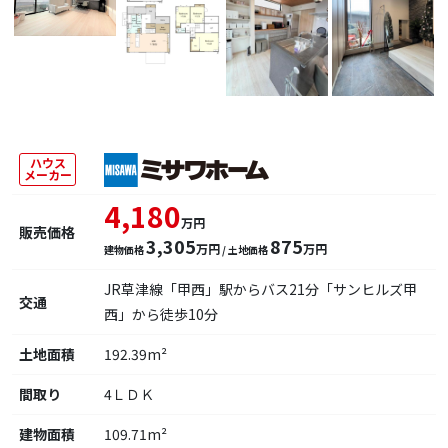
ハウス
メーカー
4,180
万円
販売価格
3,305
875
万円
万円
建物価格
/ 土地価格
JR草津線「甲西」駅からバス21分「サンヒルズ甲
交通
西」から徒歩10分
土地面積
192.39m²
間取り
4ＬＤＫ
建物面積
109.71m²