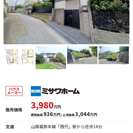
ハウス
メーカー
3,980
万円
販売価格
936
3,044
万円
万円
建物価格
/ 土地価格
交通
山陽電鉄本線「西代」駅から徒歩14分