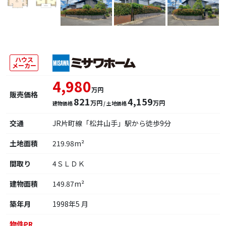
ハウス
メーカー
4,980
万円
販売価格
821
4,159
万円
万円
建物価格
/ 土地価格
交通
JR片町線「松井山手」駅から徒歩9分
土地面積
219.98m²
間取り
4ＳＬＤＫ
建物面積
149.87m²
築年月
1998年5 月
物件PR