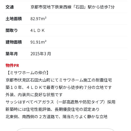
交通
京都市営地下鉄東西線「石田」駅から徒歩7分
土地面積
82.97m²
間取り
4ＬＤＫ
建物面積
91.91m²
築年月
2015年3 月
物件PR
【ミサワホームの仲介】
京都市伏見区石田大山町にてミサワホーム施工の耐震住宅
築１０年、４ＬＤＫで最寄り駅から徒歩約７分の立地です
外装、内装共に良好な状態です
サッシはすべてペアガラス（一部高遮熱や防犯タイプ）採用
新築時には住宅性能評価、長期優良住宅の認定あり
北東側、南西側の２方道路で、陽当たりよく静かな立地