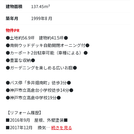
建物面積
137.45m²
築年月
1999年8 月
物件PR
●土地約56.9坪 建物約41.5坪●
●南側ウッドデッキ自動開閉オーニング付●
●カーポート2台駐車可能（車種による）●
●豊富な収納●
●ガーデニングを楽しめる広いお庭●
●バス停「多井畑南町」徒歩3分●
●神戸市立高倉台小学校徒歩14分●
●神戸市立高倉中学校19分●
【リフォーム履歴】
■2016年9月 屋根、外壁塗装■
■2017年12月 換気
…
続きを見る