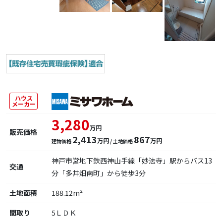
ハウス
メーカー
3,280
万円
販売価格
2,413
867
万円
万円
建物価格
/ 土地価格
神戸市営地下鉄西神山手線「妙法寺」駅からバス13
交通
分「多井畑南町」から徒歩3分
土地面積
188.12m²
間取り
5ＬＤＫ