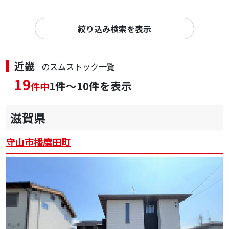
絞り込み検索を表示
近畿
のスムストック一覧
19
1件～10件を表示
件中
滋賀県
守山市播磨田町