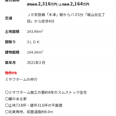
2,316
2,164
万円
万円
建物価格
/ 土地価格
ＪＲ奈良線「木津」駅からバス5分「城山台五丁
交通
目」から徒歩4分
土地面積
243.99m²
間取り
3ＬＤＫ
建物面積
104.34m²
築年月
2021年3 月
物件PR
ミサワホームの仲介
〇ミサワホーム施工の築約4年のスムストック住宅
〇蔵のある家
〇土地73.8坪・建坪31.6坪の平屋建
〇北東角地、前面道路約6.0ｍ