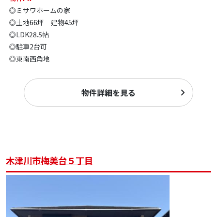
◎ミサワホームの家
◎土地66坪 建物45坪
◎LDK28.5帖
◎駐車2台可
◎東南西角地
物件詳細を見る
木津川市梅美台５丁目