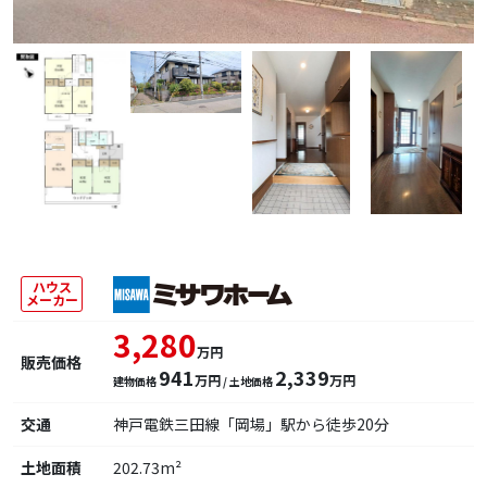
ハウス
メーカー
3,280
万円
販売価格
941
2,339
万円
万円
建物価格
/ 土地価格
交通
神戸電鉄三田線「岡場」駅から徒歩20分
土地面積
202.73m²