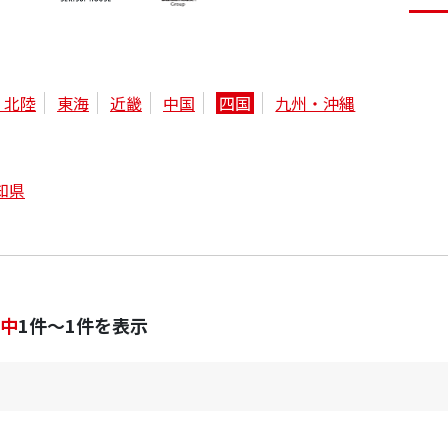
・北陸
東海
近畿
中国
四国
九州・沖縄
知県
中
1件～1件を表示