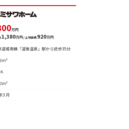
300
万円
1,380
920
万円
万円
格
/ 土地価格
鉄道城南線「道後温泉」駅から徒歩35分
16m²
ＤＫ
60m²
年3 月