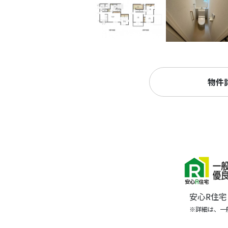
物件
安心R住
※詳細は、一