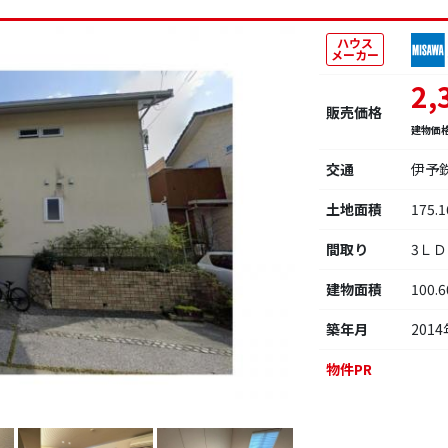
ハウス
メーカー
2,
販売価格
建物価
交通
伊予
土地面積
175.
間取り
3Ｌ
建物面積
100.
築年月
2014
物件PR