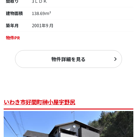
間取り
3ＬＤＫ
建物面積
138.69m²
築年月
2001年9 月
物件PR
物件詳細を見る
いわき市好間町榊小屋字野尻