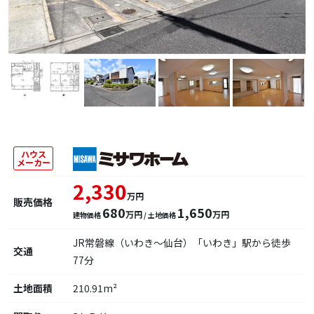
ハウス
メーカー
2,330
万円
販売価格
680
1,650
万円
万円
建物価格
/ 土地価格
JR常磐線（いわき～仙台）「いわき」駅から徒歩
交通
77分
土地面積
210.91m²