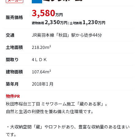
3,580
万円
販売価格
2,350
1,230
万円
万円
建物価格
/ 土地価格
交通
JR奥羽本線「秋田」駅から徒歩44分
土地面積
218.20m²
間取り
4ＬＤＫ
建物面積
107.64m²
築年月
2018年1 月
物件PR
秋田市桜台三丁目 ミサワホーム施工「蔵のある家」。
自然と生活の利便性を兼ね備えた住環境です。
・大収納空間「蔵」やロフトがあり、豊富な収納量のある住まい
です。