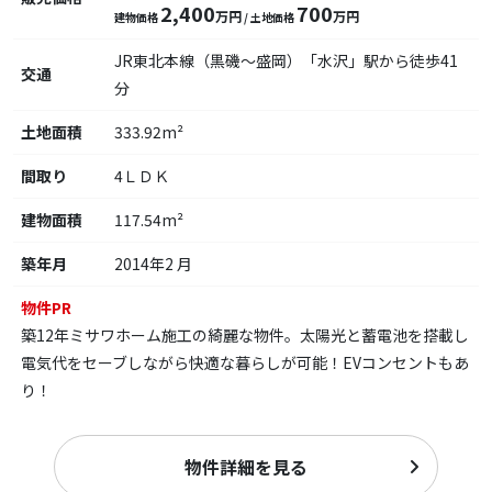
2,400
700
万円
万円
建物価格
/ 土地価格
JR東北本線（黒磯～盛岡）「水沢」駅から徒歩41
交通
分
土地面積
333.92m²
間取り
4ＬＤＫ
建物面積
117.54m²
築年月
2014年2 月
物件PR
築12年ミサワホーム施工の綺麗な物件。太陽光と蓄電池を搭載し
電気代をセーブしながら快適な暮らしが可能！EVコンセントもあ
り！
物件詳細を見る