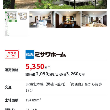
ハウス
メーカー
5,350
万円
販売価格
2,090
3,260
万円
万円
建物価格
/ 土地価格
JR東北本線（黒磯～盛岡）「南仙台」駅から徒歩
交通
17分
土地面積
194.89m²
間取り
3ＬＤＫ