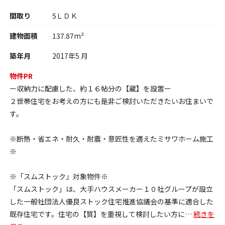
間取り
5ＬＤＫ
建物面積
137.87m²
築年月
2017年5 月
物件PR
ー収納力に配慮した、約１６帖分の【蔵】を設置ー
２世帯住宅をお考えの方にも是非ご検討いただきたいお住まいで
す。
※断熱・省エネ・耐久・耐震・意匠性を適えたミサワホーム施工
※
※「スムストック」対象物件※
「スムストック」は、大手ハウスメーカー１０社グループが設立
した一般社団法人優良ストック住宅推進協議会の基準に適合した
既存住宅です。住宅の【質】を重視して検討したい方に
…
続きを