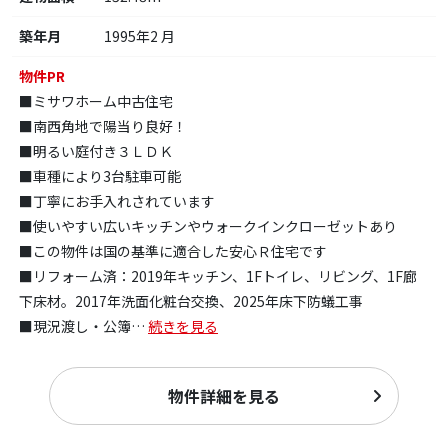
築年月
1995年2 月
物件PR
■ミサワホーム中古住宅
■南西角地で陽当り良好！
■明るい庭付き３ＬＤＫ
■車種により3台駐車可能
■丁寧にお手入れされています
■使いやすい広いキッチンやウォークインクローゼットあり
■この物件は国の基準に適合した安心Ｒ住宅です
■リフォーム済：2019年キッチン、1Fトイレ、リビング、1F廊
下床材。2017年洗面化粧台交換、2025年床下防蟻工事
■現況渡し・公簿
…
続きを見る
物件詳細を見る