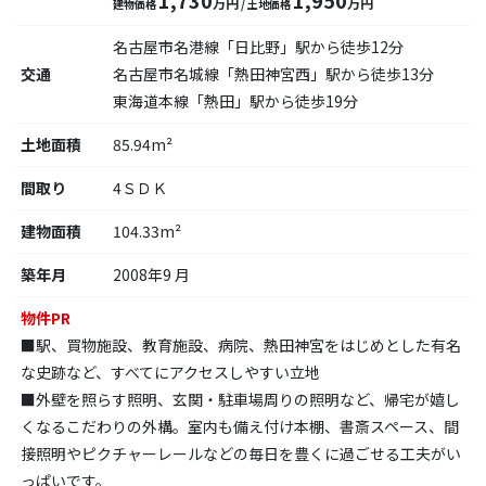
1,730
1,950
万円
万円
建物価格
/ 土地価格
名古屋市名港線「日比野」駅から徒歩12分
交通
名古屋市名城線「熱田神宮西」駅から徒歩13分
東海道本線「熱田」駅から徒歩19分
土地面積
85.94m²
間取り
4ＳＤＫ
建物面積
104.33m²
築年月
2008年9 月
物件PR
■駅、買物施設、教育施設、病院、熱田神宮をはじめとした有名
な史跡など、すべてにアクセスしやすい立地
■外壁を照らす照明、玄関・駐車場周りの照明など、帰宅が嬉し
くなるこだわりの外構。室内も備え付け本棚、書斎スペース、間
接照明やピクチャーレールなどの毎日を豊くに過ごせる工夫がい
っぱいです。