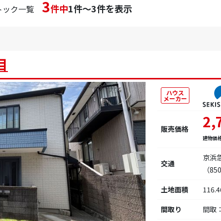
3
件中
1件～3件を表示
トック一覧
目
ハウス
メーカー
2,
販売価格
建物価
京浜
交通
（85
土地面積
116.
間取り
間取