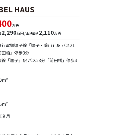
400
万円
2,290
2,110
万円
万円
格
/ 土地価格
急行電鉄逗子線「逗子・葉山」駅 バス21
前田橋」停歩3分
賀線「逗子」駅 バス23分「前田橋」停歩3
00m²
75m²
年9 月