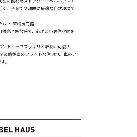
耐久性に優れたストックヘーベルハウス！
ら近く、子育てや趣味に最適な自然環境で
テム ・ 床暖房完備！
る自然光と解放感で、心地よい居住空間を
C、パントリーでスッキリと収納が可能！
.5ｍ道路幅員のフラットな住宅地。車のア
です。