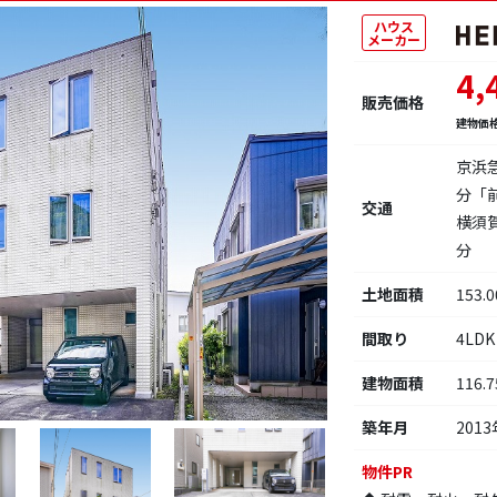
ハウス
メーカー
4,
販売価格
建物価
京浜
分「
交通
横須
分
土地面積
153.
間取り
4LDK
建物面積
116.
築年月
2013
物件PR