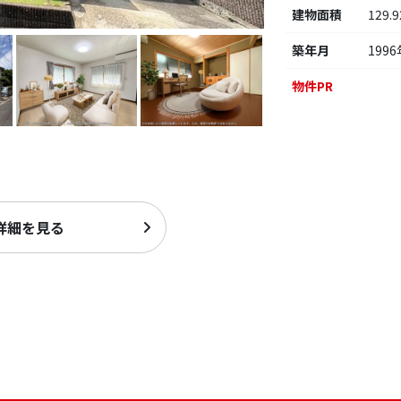
建物面積
129.
築年月
1996
物件PR
詳細を見る