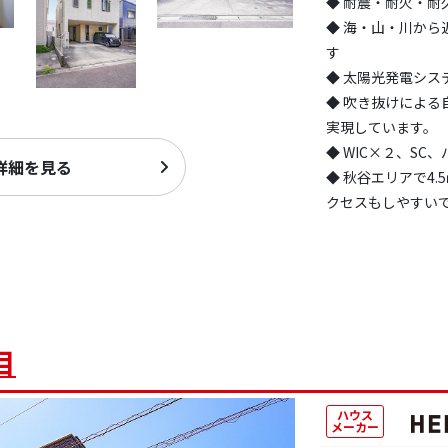
◆ 耐震・耐火・
◆ 海・山・川か
す
◆ 太陽光発電シス
◆ 吹き抜けによ
実現しています。
◆ WIC×２、S
詳細を見る
◆ 秋谷エリアで4
クセスもしやすい
目
ハウス
メーカー