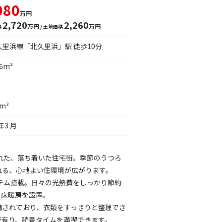
980
万円
2,720
2,260
万円
万円
格
/ 土地価格
久里浜線「北久里浜」駅 徒歩10分
26m²
6m²
年3 月
まれた、落ち着いた住宅街。季節のうつろ
れる、心地よい住環境が広がります。
ステム搭載。日々の光熱費をしっかり節約
、床暖房を設置。
完備されており、衣類をすっきりと整理でき
が有り、読書タイムを満喫できます。