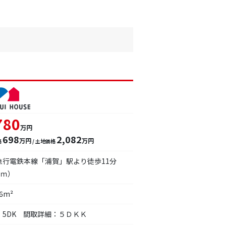
780
万円
698
2,082
万円
万円
格
/ 土地価格
急行電鉄本線「浦賀」駅より徒歩11分
0ｍ）
46m²
：5DK 間取詳細：５ＤＫＫ