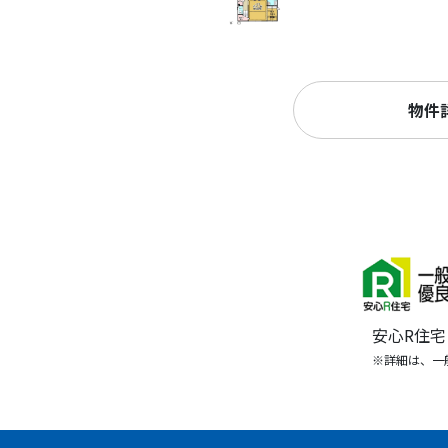
物件
安心R住
※詳細は、一