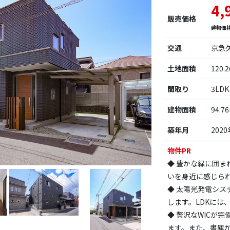
4,
販売価格
建物価
交通
京急
土地面積
120.
間取り
3LDK
建物面積
94.7
築年月
2020
物件PR
◆ 豊かな緑に囲
いを身近に感じら
◆ 太陽光発電シ
します。LDKには
◆ 贅沢なWICが
ます。また、書庫