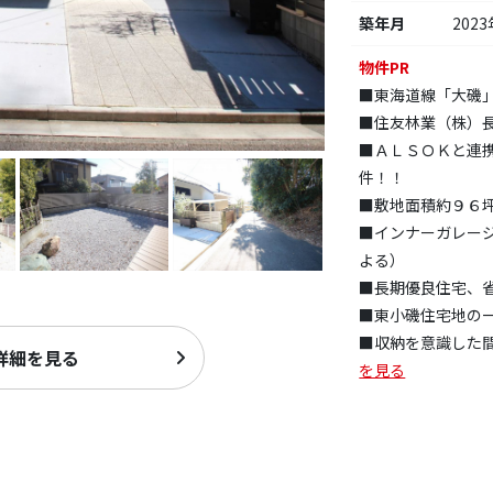
築年月
2023
物件PR
■東海道線「大磯
■住友林業（株）
■ＡＬＳＯＫと連
件！！
■敷地面積約９６
■インナーガレー
よる）
■長期優良住宅、
■東小磯住宅地の
■収納を意識した間
詳細を見る
を見る