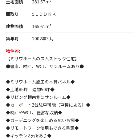
土地面積
281.67m²
間取り
5ＬＤＤＫＫ
建物面積
165.61m²
築年月
2002年3 月
物件PR
【ミサワホームのスムストック住宅】
●書斎、納戸、WCL、サンルームあり●
◆ミサワホーム施工の木質パネル◆
◆土地85坪 建物50坪◆
◆リビング横南側にサンルーム◆
◆カーポート2台駐車可能（車種による）◆
◆納戸やWCL、豊富な収納◆
◆ガーデニングを楽しめる広いお庭◆
◆リモートワーク使用もできる書斎◆
◆キッチン2ヶ所あり◆