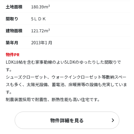
土地面積
180.39m²
間取り
5ＬＤＫ
建物面積
121.72m²
築年月
2013年1 月
物件PR
LDK18帖を含む家事動線のよい5LDKのゆったりした間取りで
す。
シューズクローゼット、ウォークインクローゼット等數納スペー
スも多く、太陽光設備、蓄電池、床暖房等の設備も充実していま
す。
制震装置採用で耐震性、断熱性能も高い住宅です。
物件詳細を見る