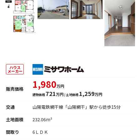
ハウス
メーカー
1,980
万円
販売価格
721
1,259
万円
万円
建物価格
/ 土地価格
交通
山陽電鉄網干線「山陽網干」駅から徒歩15分
土地面積
232.06m²
間取り
6ＬＤＫ