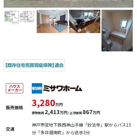
ハウス
メーカー
3,280
万円
販売価格
2,413
867
万円
万円
建物価格
/ 土地価格
神戸市営地下鉄西神山手線「妙法寺」駅からバス13
交通
分「多井畑南町」から徒歩3分