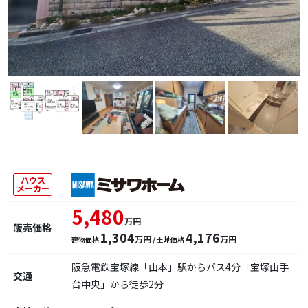
ハウス
メーカー
5,480
万円
販売価格
1,304
4,176
万円
万円
建物価格
/ 土地価格
阪急電鉄宝塚線「山本」駅からバス4分「宝塚山手
交通
台中央」から徒歩2分