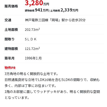
3,280
万円
販売価格
941
2,339
万円
万円
建物価格
/ 土地価格
交通
神戸電鉄三田線「岡場」駅から徒歩20分
土地面積
202.73m²
間取り
5ＬＤＫ
建物面積
121.72m²
築年月
1996年1 月
物件PR
3方角地の明るく開放的な土地です。
日照通風良好な立地でLDK16帖を含む5LDKの間取りで、収納も
多く、内部は丁寧にお住まいです。
1階のお部屋に面してウッドデッキがあり、明るく開放的な空間
となっています。