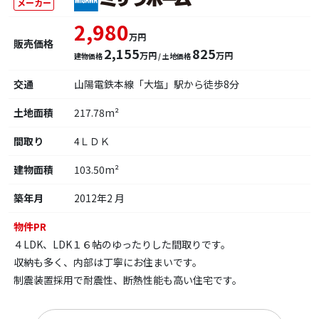
メーカー
2,980
万円
販売価格
2,155
825
万円
万円
建物価格
/ 土地価格
交通
山陽電鉄本線「大塩」駅から徒歩8分
土地面積
217.78m²
間取り
4ＬＤＫ
建物面積
103.50m²
築年月
2012年2 月
物件PR
４LDK、LDK１６帖のゆったりした間取りです。
収納も多く、内部は丁寧にお住まいです。
制震装置採用で耐震性、断熱性能も高い住宅です。