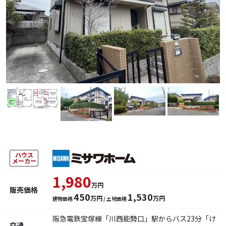
ハウス
メーカー
1,980
万円
販売価格
450
1,530
万円
万円
建物価格
/ 土地価格
阪急電鉄宝塚線「川西能勢口」駅からバス23分「け
交通