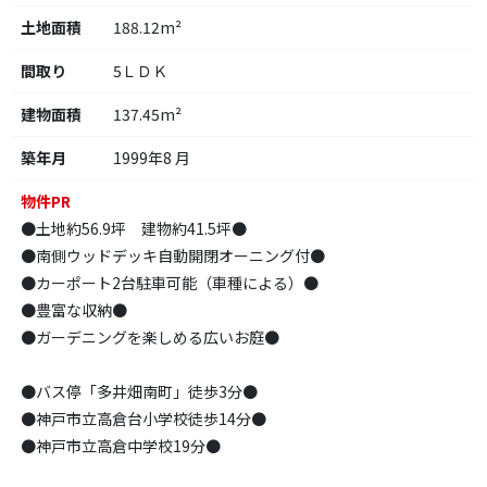
土地面積
188.12m²
間取り
5ＬＤＫ
建物面積
137.45m²
築年月
1999年8 月
物件PR
●土地約56.9坪 建物約41.5坪●
●南側ウッドデッキ自動開閉オーニング付●
●カーポート2台駐車可能（車種による）●
●豊富な収納●
●ガーデニングを楽しめる広いお庭●
●バス停「多井畑南町」徒歩3分●
●神戸市立高倉台小学校徒歩14分●
●神戸市立高倉中学校19分●