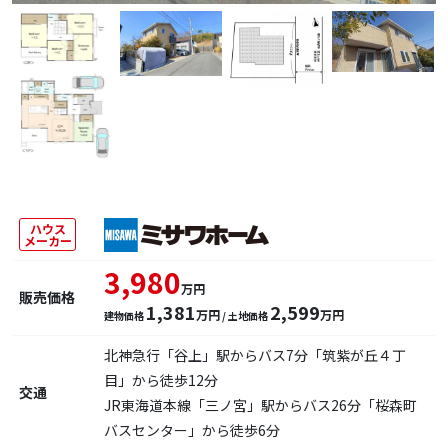
ハウス
メーカー
3,980
万円
販売価格
1,381
2,599
万円
万円
建物価格
/ 土地価格
北神急行「谷上」駅からバス7分「筑紫が丘４丁
目」から徒歩12分
交通
JR東海道本線「三ノ宮」駅からバス26分「桜森町
バスセンター」から徒歩6分