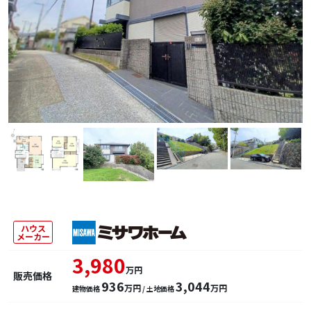
ハウス
メーカー
3,980
万円
販売価格
936
3,044
万円
万円
建物価格
/ 土地価格