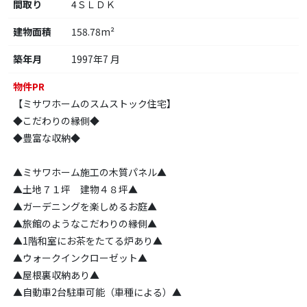
間取り
4ＳＬＤＫ
建物面積
158.78m²
築年月
1997年7 月
物件PR
【ミサワホームのスムストック住宅】
◆こだわりの縁側◆
◆豊富な収納◆
▲ミサワホーム施工の木質パネル▲
▲土地７１坪 建物４８坪▲
▲ガーデニングを楽しめるお庭▲
▲旅館のようなこだわりの縁側▲
▲1階和室にお茶をたてる炉あり▲
▲ウォークインクローゼット▲
▲屋根裏収納あり▲
▲自動車2台駐車可能（車種による）▲