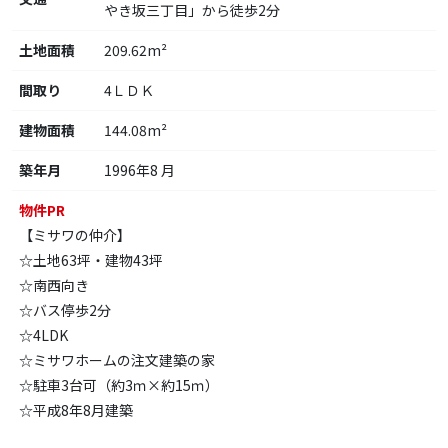
やき坂三丁目」から徒歩2分
土地面積
209.62m²
間取り
4ＬＤＫ
建物面積
144.08m²
築年月
1996年8 月
物件PR
【ミサワの仲介】
☆土地63坪・建物43坪
☆南西向き
☆バス停歩2分
☆4LDK
☆ミサワホームの注文建築の家
☆駐車3台可（約3ｍ×約15ｍ）
☆平成8年8月建築