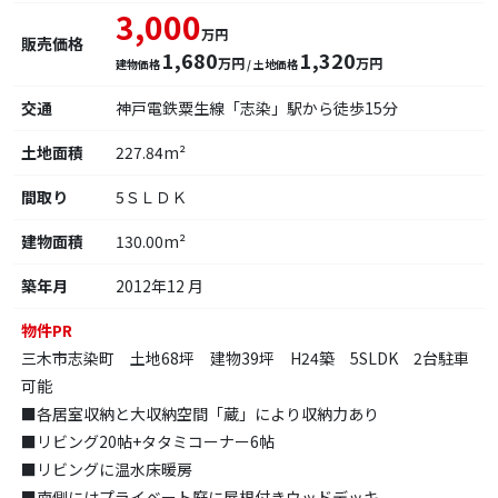
3,000
万円
販売価格
1,680
1,320
万円
万円
建物価格
/ 土地価格
交通
神戸電鉄粟生線「志染」駅から徒歩15分
土地面積
227.84m²
間取り
5ＳＬＤＫ
建物面積
130.00m²
築年月
2012年12 月
物件PR
三木市志染町 土地68坪 建物39坪 H24築 5SLDK 2台駐車
可能
■各居室収納と大収納空間「蔵」により収納力あり
■リビング20帖+タタミコーナー6帖
■リビングに温水床暖房
■南側にはプライベート庭に屋根付きウッドデッキ