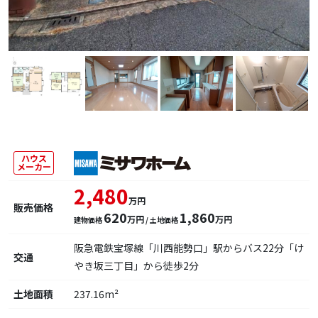
ハウス
メーカー
2,480
万円
販売価格
620
1,860
万円
万円
建物価格
/ 土地価格
阪急電鉄宝塚線「川西能勢口」駅からバス22分「け
交通
やき坂三丁目」から徒歩2分
土地面積
237.16m²